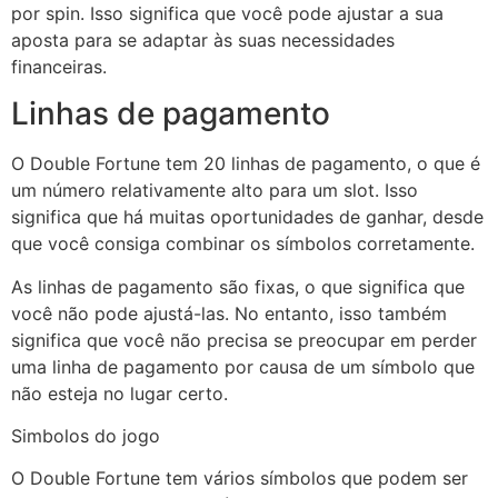
por spin. Isso significa que você pode ajustar a sua
aposta para se adaptar às suas necessidades
financeiras.
Linhas de pagamento
O Double Fortune tem 20 linhas de pagamento, o que é
um número relativamente alto para um slot. Isso
significa que há muitas oportunidades de ganhar, desde
que você consiga combinar os símbolos corretamente.
As linhas de pagamento são fixas, o que significa que
você não pode ajustá-las. No entanto, isso também
significa que você não precisa se preocupar em perder
uma linha de pagamento por causa de um símbolo que
não esteja no lugar certo.
Simbolos do jogo
O Double Fortune tem vários símbolos que podem ser