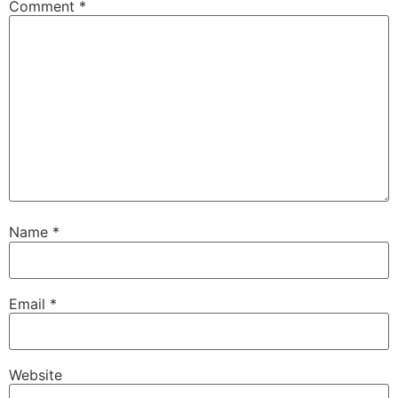
Comment
*
Name
*
Email
*
Website