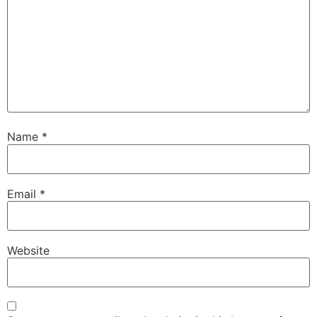
Name
*
Email
*
Website