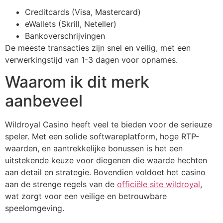
Creditcards (Visa, Mastercard)
eWallets (Skrill, Neteller)
Bankoverschrijvingen
De meeste transacties zijn snel en veilig, met een
verwerkingstijd van 1-3 dagen voor opnames.
Waarom ik dit merk
aanbeveel
Wildroyal Casino heeft veel te bieden voor de serieuze
speler. Met een solide softwareplatform, hoge RTP-
waarden, en aantrekkelijke bonussen is het een
uitstekende keuze voor diegenen die waarde hechten
aan detail en strategie. Bovendien voldoet het casino
aan de strenge regels van de
officiële site wildroyal
,
wat zorgt voor een veilige en betrouwbare
speelomgeving.