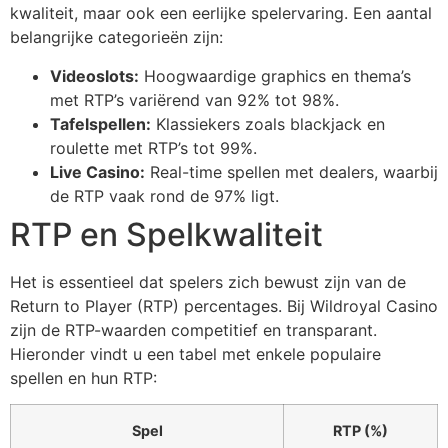
kwaliteit, maar ook een eerlijke spelervaring. Een aantal
belangrijke categorieën zijn:
Videoslots:
Hoogwaardige graphics en thema’s
met RTP’s variërend van 92% tot 98%.
Tafelspellen:
Klassiekers zoals blackjack en
roulette met RTP’s tot 99%.
Live Casino:
Real-time spellen met dealers, waarbij
de RTP vaak rond de 97% ligt.
RTP en Spelkwaliteit
Het is essentieel dat spelers zich bewust zijn van de
Return to Player (RTP) percentages. Bij Wildroyal Casino
zijn de RTP-waarden competitief en transparant.
Hieronder vindt u een tabel met enkele populaire
spellen en hun RTP:
Spel
RTP (%)