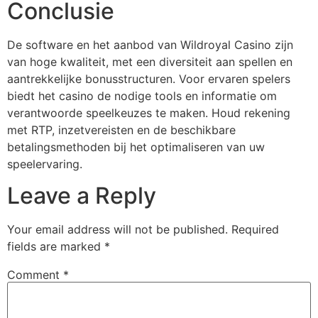
Conclusie
De software en het aanbod van Wildroyal Casino zijn
van hoge kwaliteit, met een diversiteit aan spellen en
aantrekkelijke bonusstructuren. Voor ervaren spelers
biedt het casino de nodige tools en informatie om
verantwoorde speelkeuzes te maken. Houd rekening
met RTP, inzetvereisten en de beschikbare
betalingsmethoden bij het optimaliseren van uw
speelervaring.
Leave a Reply
Your email address will not be published.
Required
fields are marked
*
Comment
*