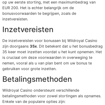
op uw eerste storting, met een maximumbedrag van
EUR 200. Het is echter belangrijk om de
bonusvoorwaarden te begrijpen, zoals de
inzetvereisten.
Inzetvereisten
De inzetvereisten voor bonussen bij Wildroyal Casino
zijn doorgaans
35x
. Dit betekent dat u het bonusbedrag
35 keer moet inzetten voordat u het kunt opnemen. Het
is cruciaal om deze voorwaarden in overweging te
nemen, vooral als u van plan bent om uw bonus te
gebruiken voor grote inzetten.
Betalingsmethoden
Wildroyal Casino ondersteunt verschillende
betalingsmethoden voor zowel stortingen als opnames.
Enkele van de populaire opties zijn: