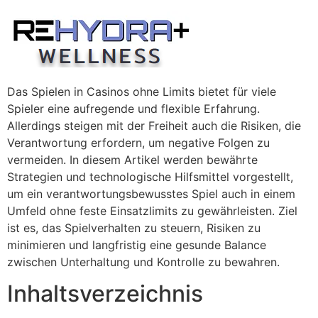
Skip
to
content
Das Spielen in Casinos ohne Limits bietet für viele
Spieler eine aufregende und flexible Erfahrung.
Allerdings steigen mit der Freiheit auch die Risiken, die
Verantwortung erfordern, um negative Folgen zu
vermeiden. In diesem Artikel werden bewährte
Strategien und technologische Hilfsmittel vorgestellt,
um ein verantwortungsbewusstes Spiel auch in einem
Umfeld ohne feste Einsatzlimits zu gewährleisten. Ziel
ist es, das Spielverhalten zu steuern, Risiken zu
minimieren und langfristig eine gesunde Balance
zwischen Unterhaltung und Kontrolle zu bewahren.
Inhaltsverzeichnis