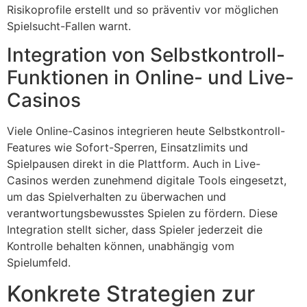
Risikoprofile erstellt und so präventiv vor möglichen
Spielsucht-Fallen warnt.
Integration von Selbstkontroll-
Funktionen in Online- und Live-
Casinos
Viele Online-Casinos integrieren heute Selbstkontroll-
Features wie Sofort-Sperren, Einsatzlimits und
Spielpausen direkt in die Plattform. Auch in Live-
Casinos werden zunehmend digitale Tools eingesetzt,
um das Spielverhalten zu überwachen und
verantwortungsbewusstes Spielen zu fördern. Diese
Integration stellt sicher, dass Spieler jederzeit die
Kontrolle behalten können, unabhängig vom
Spielumfeld.
Konkrete Strategien zur