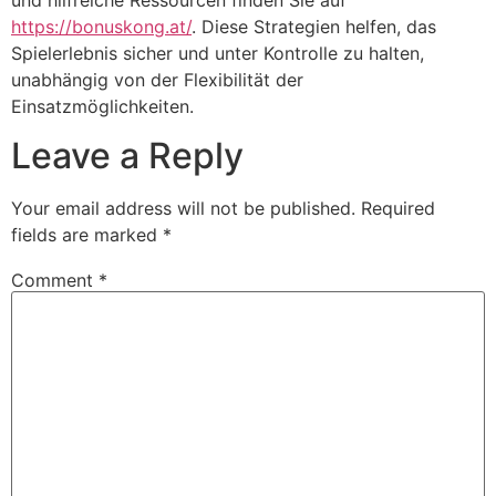
und hilfreiche Ressourcen finden Sie auf
https://bonuskong.at/
. Diese Strategien helfen, das
Spielerlebnis sicher und unter Kontrolle zu halten,
unabhängig von der Flexibilität der
Einsatzmöglichkeiten.
Leave a Reply
Your email address will not be published.
Required
fields are marked
*
Comment
*