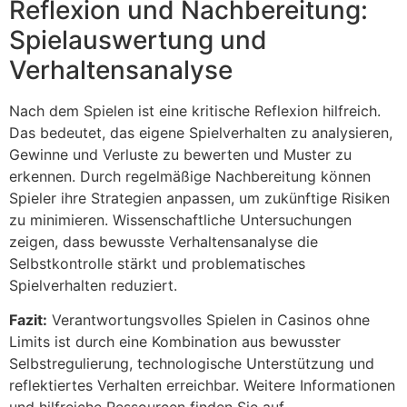
Reflexion und Nachbereitung:
Spielauswertung und
Verhaltensanalyse
Nach dem Spielen ist eine kritische Reflexion hilfreich.
Das bedeutet, das eigene Spielverhalten zu analysieren,
Gewinne und Verluste zu bewerten und Muster zu
erkennen. Durch regelmäßige Nachbereitung können
Spieler ihre Strategien anpassen, um zukünftige Risiken
zu minimieren. Wissenschaftliche Untersuchungen
zeigen, dass bewusste Verhaltensanalyse die
Selbstkontrolle stärkt und problematisches
Spielverhalten reduziert.
Fazit:
Verantwortungsvolles Spielen in Casinos ohne
Limits ist durch eine Kombination aus bewusster
Selbstregulierung, technologische Unterstützung und
reflektiertes Verhalten erreichbar. Weitere Informationen