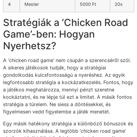
4
Mester
5000 Ft
20x
Stratégiák a ‘Chicken Road
Game’-ben: Hogyan
Nyerhetsz?
A ‘chicken road game’ nem csupán a szerencséről szól.
A sikeres játékosok tudják, hogy a stratégiai
gondolkodás kulcsfontosságú a nyeréshez. Az egyik
legfontosabb stratégia a kockázatkezelés. Fontos, hogy
a játékos meghatározza, mennyi pénzt szeretne
kockáztatni, és ne lépje túl ezt a limitet. A másik fontos
stratégia a türelem. Ne siess a döntésekkel, és
figyelmesen vedd figyelembe a játék menetét.
Egy másik hatékony stratégia a különböző bónuszok és
szorzók kihasználása. A legtöbb ‘chicken road game’