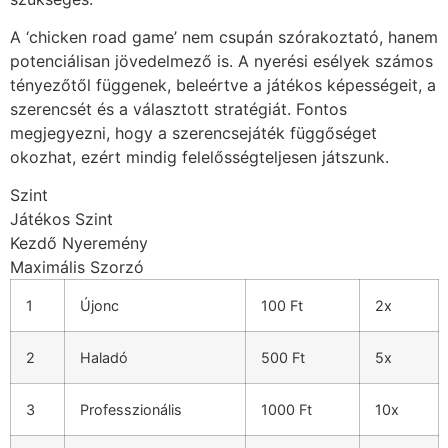
A ‘chicken road game’ nem csupán szórakoztató, hanem
potenciálisan jövedelmező is. A nyerési esélyek számos
tényezőtől függenek, beleértve a játékos képességeit, a
szerencsét és a választott stratégiát. Fontos
megjegyezni, hogy a szerencsejáték függőséget
okozhat, ezért mindig felelősségteljesen játszunk.
Szint
Játékos Szint
Kezdő Nyeremény
Maximális Szorzó
1
Újonc
100 Ft
2x
2
Haladó
500 Ft
5x
3
Professzionális
1000 Ft
10x