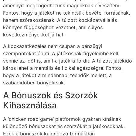
amennyit megengedhetünk magunknak elveszíteni.
Fontos, hogy a játékot ne tekintsük bevétel forrásának,
hanem szórakozásnak. A túlzott kockázatvállalás
könnyen függőséghez vezethet, ami súlyos
következményekkel járhat.
A kockázatkezelés nem csupán a pénzügyi
szempontokat érinti. A játékosnak figyelembe kell
vennie az időt is, amit a játékra fordít. A túlzott játékidő
káros lehet a mentális és fizikai egészségre. Fontos,
hogy a játékot a mindennapi teendők mellett, a
szabadidőben bonyolítsuk.
A Bónuszok és Szorzók
Kihasználása
A ‘chicken road game’ platformok gyakran kínálnak
különböző bónuszokat és szorzókat a játékosoknak.
Ezek a bónuszok különböző formákban