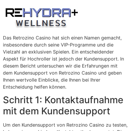
Skip
to
content
Das Retrozino Casino hat sich einen Namen gemacht,
insbesondere durch seine VIP-Programme und die
Vielzahl an exklusiven Spielen. Ein entscheidender
Aspekt für Hochroller ist jedoch der Kundensupport. In
diesem Bericht untersuchen wir die Erfahrungen mit
dem Kundensupport von Retrozino Casino und geben
Ihnen wertvolle Einblicke, die Ihnen bei Ihrer
Entscheidung helfen können.
Schritt 1: Kontaktaufnahme
mit dem Kundensupport
Um den Kundensupport von Retrozino Casino zu testen,