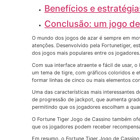
Benefícios e estratégia
Conclusão: um jogo de
O mundo dos jogos de azar é sempre em mov
atenções. Desenvolvido pela Fortunetiger, e
dos jogos mais populares entre os jogadores
Com sua interface atraente e fácil de usar, 
um tema de tigre, com gráficos coloridos e 
formar linhas de cinco ou mais elementos con
Uma das características mais interessantes d
de progressão de jackpot, que aumenta gradu
permitindo que os jogadores escolham a qua
O Fortune Tiger Jogo de Cassino também ofer
que os jogadores podem receber recompensas
Em resumo, o Fortune Tiger Jogo de Cassino