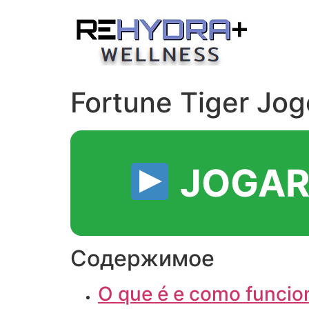
Skip
to
content
Fortune Tiger Jog
JOGA
Содержимое
O que é e como funcion