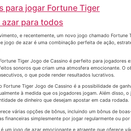
s para jogar Fortune Tiger
 azar para todos
imento, e recentemente, um novo jogo chamado Fortune Ti
ste jogo de azar é uma combinação perfeita de ação, estra
.
o Fortune Tiger Jogo de Cassino é perfeito para jogadores e
efeitos sonoros que criam uma atmosfera emocionante. O o
secutivos, o que pode render resultados lucrativos.
o Fortune Tiger Jogo de Cassino é a possibilidade de ganha
almente à medida que os jogadores jogam. Além disso, o 
ntidade de dinheiro que desejam apostar em cada rodada.
ece várias opções de bônus, incluindo um bônus de boas-v
 financeiras simplesmente por jogar regularmente ou por 
 é um jogo de azar emocionante e atraente que oferece v