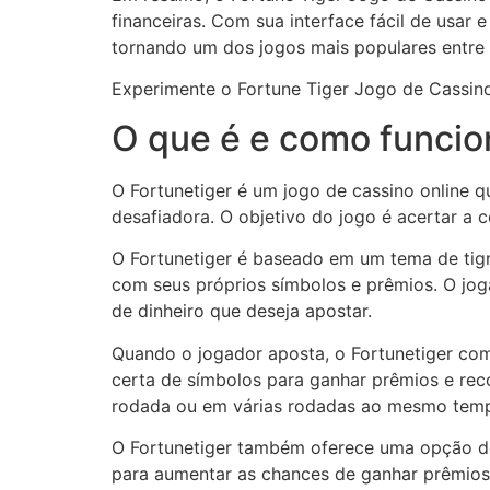
financeiras. Com sua interface fácil de usar 
tornando um dos jogos mais populares entre 
Experimente o Fortune Tiger Jogo de Cassin
O que é e como funcio
O Fortunetiger é um jogo de cassino online 
desafiadora. O objetivo do jogo é acertar a
O Fortunetiger é baseado em um tema de tigr
com seus próprios símbolos e prêmios. O jog
de dinheiro que deseja apostar.
Quando o jogador aposta, o Fortunetiger com
certa de símbolos para ganhar prêmios e rec
rodada ou em várias rodadas ao mesmo tem
O Fortunetiger também oferece uma opção de
para aumentar as chances de ganhar prêmio