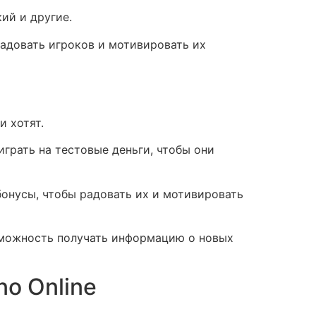
ий и другие.
радовать игроков и мотивировать их
и хотят.
играть на тестовые деньги, чтобы они
бонусы, чтобы радовать их и мотивировать
озможность получать информацию о новых
no Online