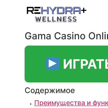
Skip
to
content
Gama Casino Onl
ИГРАТ
Содержимое
Преимущества и функ