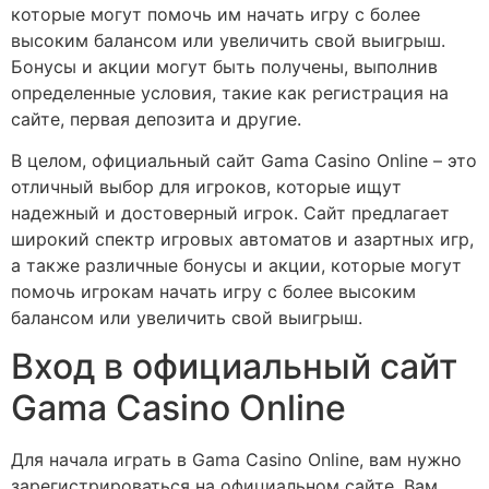
которые могут помочь им начать игру с более
высоким балансом или увеличить свой выигрыш.
Бонусы и акции могут быть получены, выполнив
определенные условия, такие как регистрация на
сайте, первая депозита и другие.
В целом, официальный сайт Gama Casino Online – это
отличный выбор для игроков, которые ищут
надежный и достоверный игрок. Сайт предлагает
широкий спектр игровых автоматов и азартных игр,
а также различные бонусы и акции, которые могут
помочь игрокам начать игру с более высоким
балансом или увеличить свой выигрыш.
Вход в официальный сайт
Gama Casino Online
Для начала играть в Gama Casino Online, вам нужно
зарегистрироваться на официальном сайте. Вам