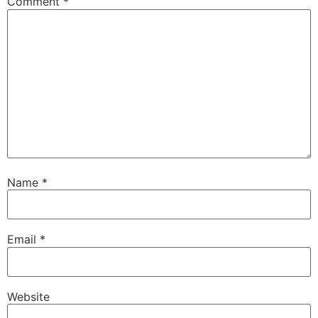
Comment
*
Name
*
Email
*
Website