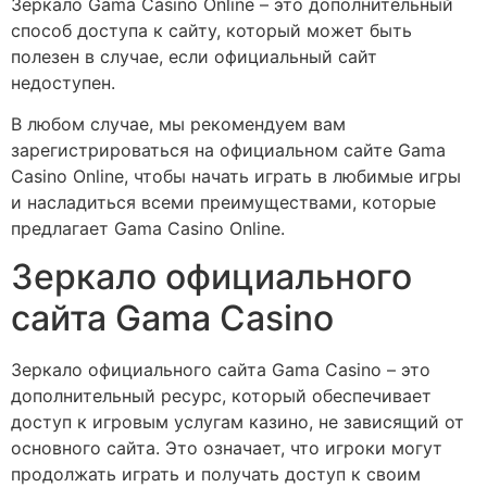
Зеркало Gama Casino Online – это дополнительный
способ доступа к сайту, который может быть
полезен в случае, если официальный сайт
недоступен.
В любом случае, мы рекомендуем вам
зарегистрироваться на официальном сайте Gama
Casino Online, чтобы начать играть в любимые игры
и насладиться всеми преимуществами, которые
предлагает Gama Casino Online.
Зеркало официального
сайта Gama Casino
Зеркало официального сайта Gama Casino – это
дополнительный ресурс, который обеспечивает
доступ к игровым услугам казино, не зависящий от
основного сайта. Это означает, что игроки могут
продолжать играть и получать доступ к своим