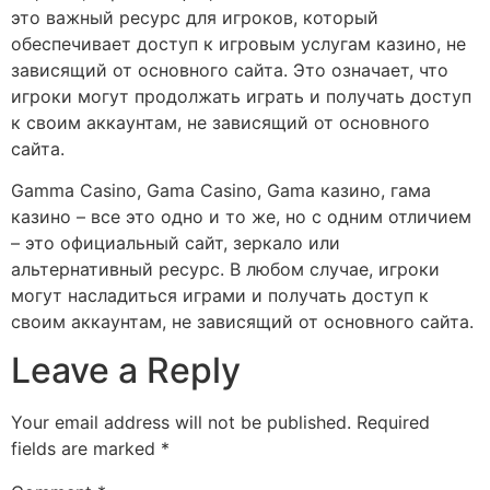
это важный ресурс для игроков, который
обеспечивает доступ к игровым услугам казино, не
зависящий от основного сайта. Это означает, что
игроки могут продолжать играть и получать доступ
к своим аккаунтам, не зависящий от основного
сайта.
Gamma Casino, Gama Casino, Gama казино, гама
казино – все это одно и то же, но с одним отличием
– это официальный сайт, зеркало или
альтернативный ресурс. В любом случае, игроки
могут насладиться играми и получать доступ к
своим аккаунтам, не зависящий от основного сайта.
Leave a Reply
Your email address will not be published.
Required
fields are marked
*