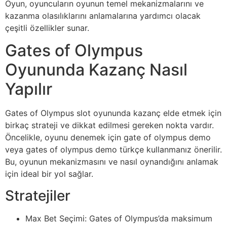
Oyun, oyuncuların oyunun temel mekanizmalarını ve
kazanma olasılıklarını anlamalarına yardımcı olacak
çeşitli özellikler sunar.
Gates of Olympus
Oyununda Kazanç Nasıl
Yapılır
Gates of Olympus slot oyununda kazanç elde etmek için
birkaç strateji ve dikkat edilmesi gereken nokta vardır.
Öncelikle, oyunu denemek için gate of olympus demo
veya gates of olympus demo türkçe kullanmanız önerilir.
Bu, oyunun mekanizmasını ve nasıl oynandığını anlamak
için ideal bir yol sağlar.
Stratejiler
Max Bet Seçimi: Gates of Olympus’da maksimum