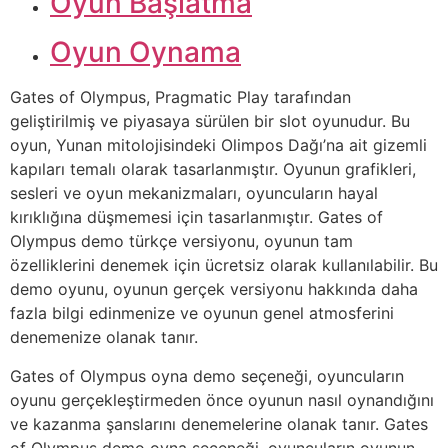
Oyun Başlatma
Oyun Oynama
Gates of Olympus, Pragmatic Play tarafından
geliştirilmiş ve piyasaya sürülen bir slot oyunudur. Bu
oyun, Yunan mitolojisindeki Olimpos Dağı’na ait gizemli
kapıları temalı olarak tasarlanmıştır. Oyunun grafikleri,
sesleri ve oyun mekanizmaları, oyuncuların hayal
kırıklığına düşmemesi için tasarlanmıştır. Gates of
Olympus demo türkçe versiyonu, oyunun tam
özelliklerini denemek için ücretsiz olarak kullanılabilir. Bu
demo oyunu, oyunun gerçek versiyonu hakkında daha
fazla bilgi edinmenize ve oyunun genel atmosferini
denemenize olanak tanır.
Gates of Olympus oyna demo seçeneği, oyuncuların
oyunu gerçekleştirmeden önce oyunun nasıl oynandığını
ve kazanma şanslarını denemelerine olanak tanır. Gates
of Olympus demo oyna seçeneği, oyuncuların oyunun