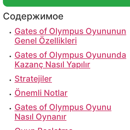
Содержимое
Gates of Olympus Oyununun
Genel Özellikleri
Gates of Olympus Oyununda
Kazanç Nasıl Yapılır
Stratejiler
Önemli Notlar
Gates of Olympus Oyunu
Nasıl Oynanır