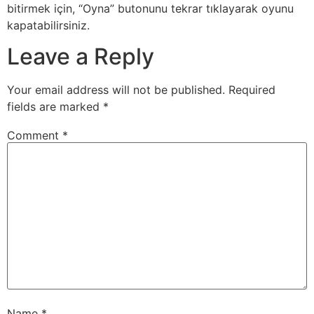
bitirmek için, “Oyna” butonunu tekrar tıklayarak oyunu
kapatabilirsiniz.
Leave a Reply
Your email address will not be published.
Required
fields are marked
*
Comment
*
Name
*