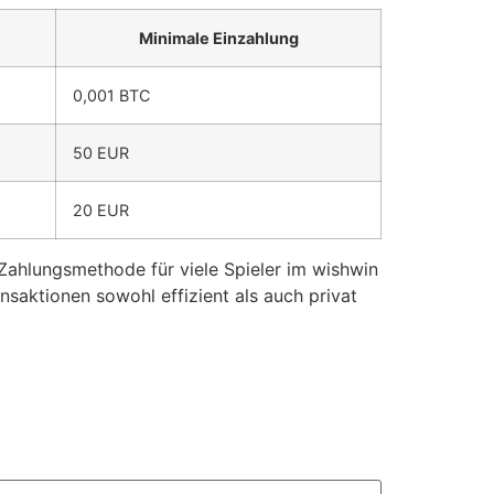
Minimale Einzahlung
0,001 BTC
50 EUR
20 EUR
Zahlungsmethode für viele Spieler im wishwin
nsaktionen sowohl effizient als auch privat