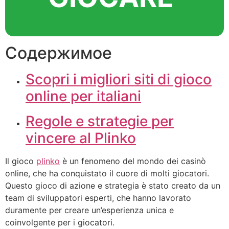
Содержимое
Scopri i migliori siti di gioco
online per italiani
Regole e strategie per
vincere al Plinko
Il gioco
plinko
è un fenomeno del mondo dei casinò
online, che ha conquistato il cuore di molti giocatori.
Questo gioco di azione e strategia è stato creato da un
team di sviluppatori esperti, che hanno lavorato
duramente per creare un’esperienza unica e
coinvolgente per i giocatori.