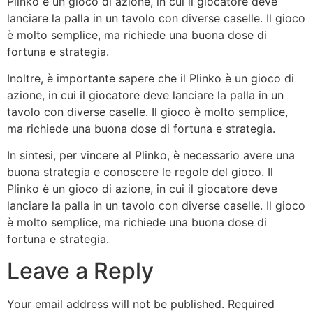
Plinko è un gioco di azione, in cui il giocatore deve
lanciare la palla in un tavolo con diverse caselle. Il gioco
è molto semplice, ma richiede una buona dose di
fortuna e strategia.
Inoltre, è importante sapere che il Plinko è un gioco di
azione, in cui il giocatore deve lanciare la palla in un
tavolo con diverse caselle. Il gioco è molto semplice,
ma richiede una buona dose di fortuna e strategia.
In sintesi, per vincere al Plinko, è necessario avere una
buona strategia e conoscere le regole del gioco. Il
Plinko è un gioco di azione, in cui il giocatore deve
lanciare la palla in un tavolo con diverse caselle. Il gioco
è molto semplice, ma richiede una buona dose di
fortuna e strategia.
Leave a Reply
Your email address will not be published.
Required