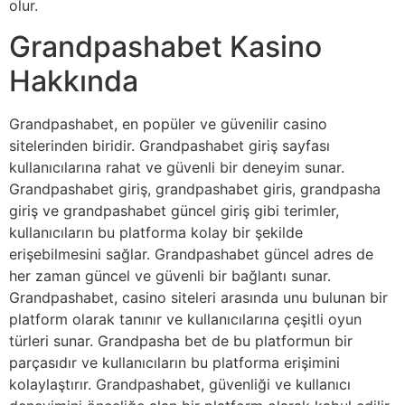
olur.
Grandpashabet Kasino
Hakkında
Grandpashabet, en popüler ve güvenilir casino
sitelerinden biridir. Grandpashabet giriş sayfası
kullanıcılarına rahat ve güvenli bir deneyim sunar.
Grandpashabet giriş, grandpashabet giris, grandpasha
giriş ve grandpashabet güncel giriş gibi terimler,
kullanıcıların bu platforma kolay bir şekilde
erişebilmesini sağlar. Grandpashabet güncel adres de
her zaman güncel ve güvenli bir bağlantı sunar.
Grandpashabet, casino siteleri arasında unu bulunan bir
platform olarak tanınır ve kullanıcılarına çeşitli oyun
türleri sunar. Grandpasha bet de bu platformun bir
parçasıdır ve kullanıcıların bu platforma erişimini
kolaylaştırır. Grandpashabet, güvenliği ve kullanıcı