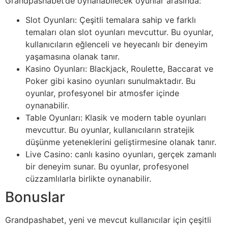
Grandpashabet’de oynanabilecek oyunlar arasında:
Slot Oyunları: Çeşitli temalara sahip ve farklı
temaları olan slot oyunları mevcuttur. Bu oyunlar,
kullanıcıların eğlenceli ve heyecanlı bir deneyim
yaşamasına olanak tanır.
Kasino Oyunları: Blackjack, Roulette, Baccarat ve
Poker gibi kasino oyunları sunulmaktadır. Bu
oyunlar, profesyonel bir atmosfer içinde
oynanabilir.
Table Oyunları: Klasik ve modern table oyunları
mevcuttur. Bu oyunlar, kullanıcıların stratejik
düşünme yeteneklerini geliştirmesine olanak tanır.
Live Casino: canlı kasino oyunları, gerçek zamanlı
bir deneyim sunar. Bu oyunlar, profesyonel
cüzzamlılarla birlikte oynanabilir.
Bonuslar
Grandpashabet, yeni ve mevcut kullanıcılar için çeşitli