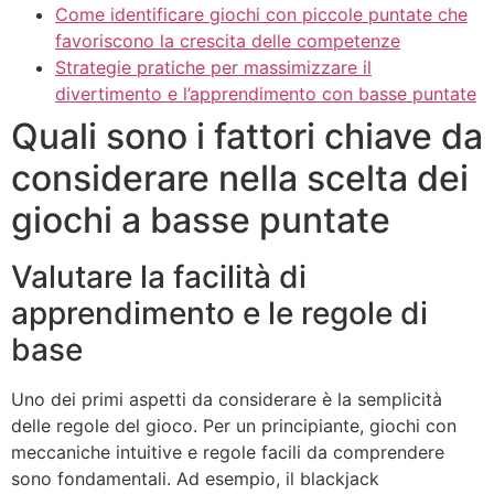
Come identificare giochi con piccole puntate che
favoriscono la crescita delle competenze
Strategie pratiche per massimizzare il
divertimento e l’apprendimento con basse puntate
Quali sono i fattori chiave da
considerare nella scelta dei
giochi a basse puntate
Valutare la facilità di
apprendimento e le regole di
base
Uno dei primi aspetti da considerare è la semplicità
delle regole del gioco. Per un principiante, giochi con
meccaniche intuitive e regole facili da comprendere
sono fondamentali. Ad esempio, il blackjack