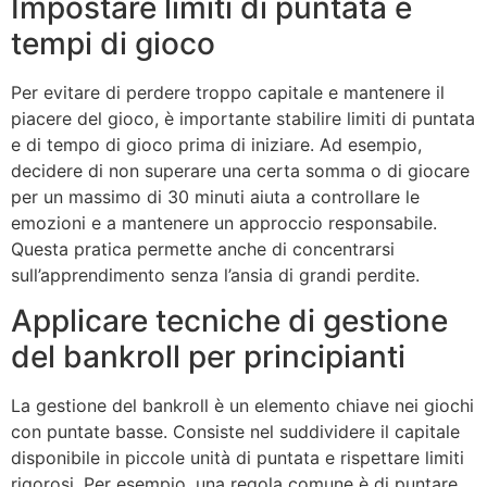
Impostare limiti di puntata e
tempi di gioco
Per evitare di perdere troppo capitale e mantenere il
piacere del gioco, è importante stabilire limiti di puntata
e di tempo di gioco prima di iniziare. Ad esempio,
decidere di non superare una certa somma o di giocare
per un massimo di 30 minuti aiuta a controllare le
emozioni e a mantenere un approccio responsabile.
Questa pratica permette anche di concentrarsi
sull’apprendimento senza l’ansia di grandi perdite.
Applicare tecniche di gestione
del bankroll per principianti
La gestione del bankroll è un elemento chiave nei giochi
con puntate basse. Consiste nel suddividere il capitale
disponibile in piccole unità di puntata e rispettare limiti
rigorosi. Per esempio, una regola comune è di puntare