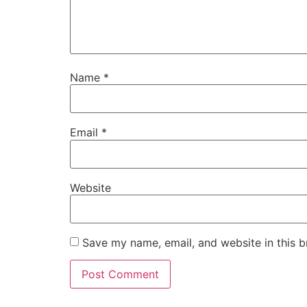
Name
*
Email
*
Website
Save my name, email, and website in this b