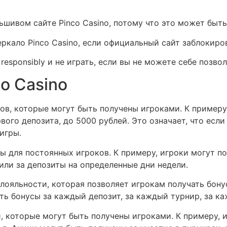
льшивом сайте Pinco Casino, потому что это может быт
ркало Pinco Casino, если официальный сайт заблокиров
esponsibly и не играть, если вы не можете себе позвол
co Casino
усов, которые могут быть получены игроками. К пример
ого депозита, до 5000 рублей. Это означает, что если
игры.
сы для постоянных игроков. К примеру, игроки могут по
или за депозиты на определенные дни недели.
 лояльности, которая позволяет игрокам получать бон
ть бонусы за каждый депозит, за каждый турнир, за ка
и, которые могут быть получены игроками. К примеру, 