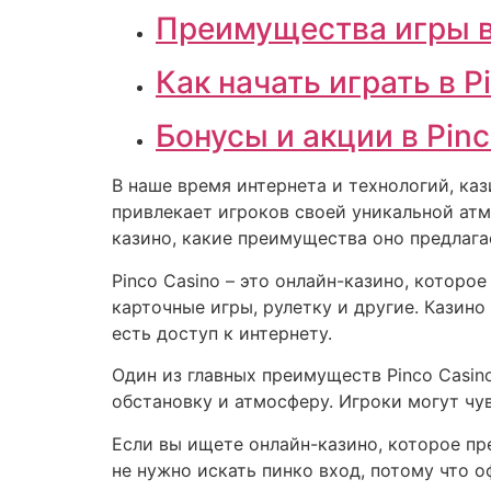
Преимущества игры в
Как начать играть в P
Бонусы и акции в Pinc
В наше время интернета и технологий, каз
привлекает игроков своей уникальной атмо
казино, какие преимущества оно предлага
Pinco Casino – это онлайн-казино, которо
карточные игры, рулетку и другие. Казино
есть доступ к интернету.
Один из главных преимуществ Pinco Casino
обстановку и атмосферу. Игроки могут чув
Если вы ищете онлайн-казино, которое пре
не нужно искать пинко вход, потому что о