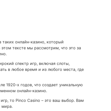
з таких онлайн-казино, который
 этом тексте мы рассмотрим, что это за
ино.
ирокий спектр игр, включая слоты,
ать в любое время и из любого места, где
иле 1920-х годов, что создает уникальную
ременном онлайн-казино.
гр, то Pinco Casino – это ваш выбор. Вам
 мира.