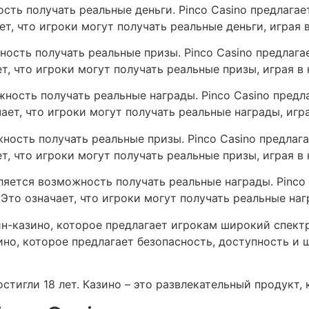
ть получать реальные деньги. Pinco Casino предлага
ет, что игроки могут получать реальные деньги, играя в
сть получать реальные призы. Pinco Casino предлага
т, что игроки могут получать реальные призы, играя в 
ость получать реальные награды. Pinco Casino предл
ает, что игроки могут получать реальные награды, игра
ость получать реальные призы. Pinco Casino предлаг
т, что игроки могут получать реальные призы, играя в 
ется возможность получать реальные награды. Pinco 
 Это означает, что игроки могут получать реальные наг
лайн-казино, которое предлагает игрокам широкий спек
о, которое предлагает безопасность, доступность и ши
достигли 18 лет. Казино – это развлекательный продукт