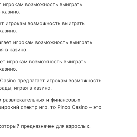
ет игрокам возможность выиграть
 казино.
ет игрокам возможность выиграть
казино.
агает игрокам возможность выиграть
я в казино.
ает игрокам возможность выиграть
казино.
Casino предлагает игрокам возможность
рады, играя в казино.
тр развлекательных и финансовых
рокий спектр игр, то Pinco Casino – это
, который предназначен для взрослых.