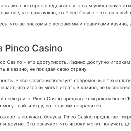
айн-казино, которое предлагает игрокам уникальную ат
ам все, что вам нужно, то Pinco Casino – это ваш выбо
тесь, что вы знакомы с условиями и правилами казино, 
 Pinco Casino
co Casino – это доступность. Казино доступно игрокам
ть в казино, не покидая свою страну.
сть. Pinco Casino использует современные технологи
начает, что игроки могут играть в казино, не беспокоя
спектр игр. Pinco Casino предлагает игрокам более 10
и могут найти игру, которая им понравится.
жность получать бонусы. Pinco Casino предлагает игр
 и другие. Это означает, что игроки могут получать д