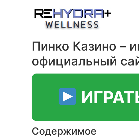
Skip
to
content
Пинко Казино – и
официальный са
ИГРАТ
Содержимое