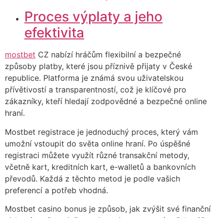
Proces výplaty a jeho
efektivita
mostbet
CZ nabízí hráčům flexibilní a bezpečné
způsoby platby, které jsou příznivě přijaty v České
republice. Platforma je známá svou uživatelskou
přívětivostí a transparentností, což je klíčové pro
zákazníky, kteří hledají zodpovědné a bezpečné online
hraní.
Mostbet registrace je jednoduchý proces, který vám
umožní vstoupit do světa online hraní. Po úspěšné
registraci můžete využít různé transakční metody,
včetně kart, kreditních kart, e-walletů a bankovních
převodů. Každá z těchto metod je podle vašich
preferencí a potřeb vhodná.
Mostbet casino bonus je způsob, jak zvýšit své finanční