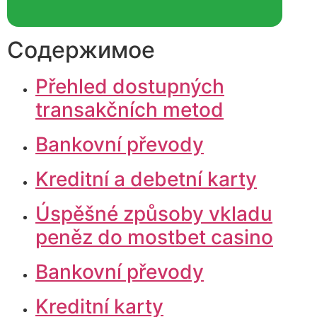
Содержимое
Přehled dostupných
transakčních metod
Bankovní převody
Kreditní a debetní karty
Úspěšné způsoby vkladu
peněz do mostbet casino
Bankovní převody
Kreditní karty