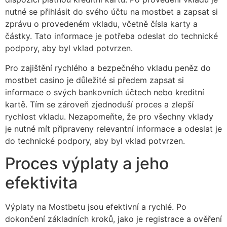
nutné se přihlásit do svého účtu na mostbet a zapsat si
zprávu o provedeném vkladu, včetně čísla karty a
částky. Tato informace je potřeba odeslat do technické
podpory, aby byl vklad potvrzen.
Pro zajištění rychlého a bezpečného vkladu peněz do
mostbet casino je důležité si předem zapsat si
informace o svých bankovních účtech nebo kreditní
kartě. Tím se zároveň zjednoduší proces a zlepší
rychlost vkladu. Nezapomeňte, že pro všechny vklady
je nutné mít připraveny relevantní informace a odeslat je
do technické podpory, aby byl vklad potvrzen.
Proces výplaty a jeho
efektivita
Výplaty na Mostbetu jsou efektivní a rychlé. Po
dokončení základních kroků, jako je registrace a ověření