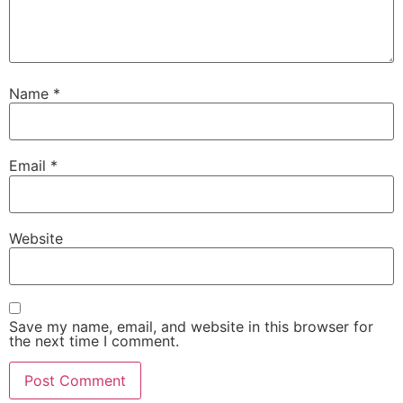
Name
*
Email
*
Website
Save my name, email, and website in this browser for
the next time I comment.