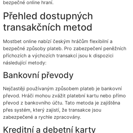
bezpečné online hraní.
Přehled dostupných
transakčních metod
Mostbet online nabízí českým hráčům flexibilní a
bezpečné způsoby plateb. Pro zabezpečení peněžních
příchozích a výchozích transakcí jsou k dispozici
následující metody:
Bankovní převody
Nejčastěji používaným způsobem plateb je bankovní
převod. Hráči mohou zvážit platební kartu nebo přímo
převod z bankovního účtu. Tato metoda je zajištěna
přes systém, který zajistí, že transakce jsou
zabezpečené a rychle zpracovány.
Kreditní a debetní karty