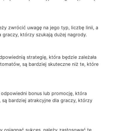
zwrócić uwagę na jego typ, liczbę linii, a
a graczy, którzy szukają dużej nagrody.
powiednią strategię, która będzie zależała
omatów, są bardziej skuteczne niż te, które
 odpowiedni bonus lub promocję, która
są bardziej atrakcyjne dla graczy, którzy
by osiągnąć sukces, należy zastosować tę