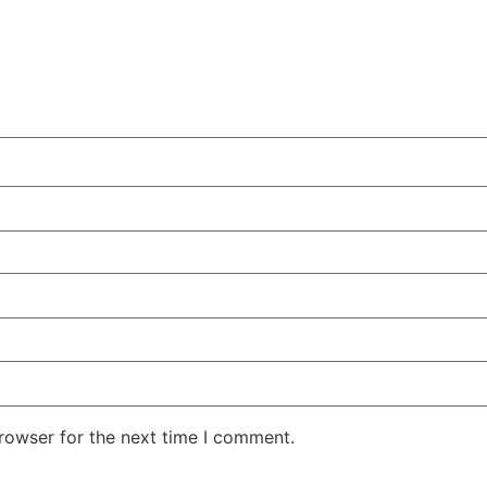
rowser for the next time I comment.