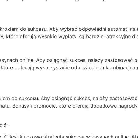
okiem do sukcesu. Aby wybrać odpowiedni automat, należy 
 które oferują wysokie wyplaty, są bardziej atrakcyjne dl
asynach online. Aby osiągnąć sukces, należy zastosować od
 które polecają wykorzystanie odpowiednich kombinacji aut
okiem do sukcesu. Aby osiągnąć sukces, należy zastosować
atu. Bonusy i promocje, które oferują dodatkowe nagrody, 
cić”
cić” jest kluczową strategią sukcesu w kasynach online. A