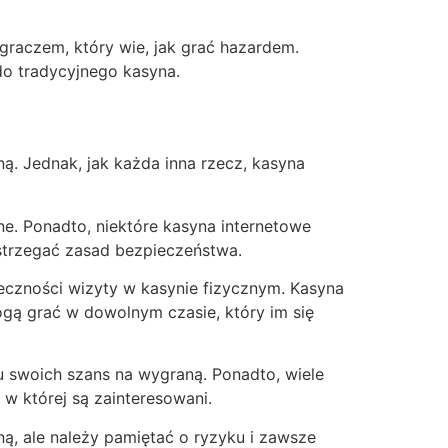
 graczem, który wie, jak grać hazardem.
 do tradycyjnego kasyna.
ą. Jednak, jak każda inna rzecz, kasyna
e. Ponadto, niektóre kasyna internetowe
strzegać zasad bezpieczeństwa.
eczności wizyty w kasynie fizycznym. Kasyna
ogą grać w dowolnym czasie, który im się
 swoich szans na wygraną. Ponadto, wiele
w której są zainteresowani.
ną, ale należy pamiętać o ryzyku i zawsze