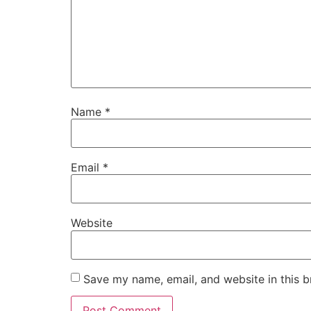
Name
*
Email
*
Website
Save my name, email, and website in this b