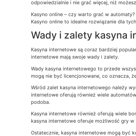
odpowiedzialnie i nie grać więcej, niż możesz
Kasyno online – czy warto grać w automaty? O
Kasyno online to idealne rozwiązanie dla tych
Wady i zalety kasyna 
Kasyna internetowe są coraz bardziej popular
internetowe mają swoje wady i zalety.
Wady kasyna internetowego to przede wszyst
mogą nie być licencjonowane, co oznacza, ż
Wśród zalet kasyna internetowego należy wy
internetowe oferują również wiele automatów
podoba.
Kasyna internetowe również oferują wiele b
kasyna internetowe oferuje możliwość gry w 
Ostatecznie, kasyna internetowe mogą być ko