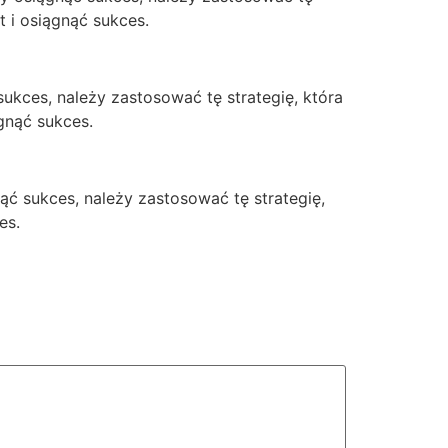
t i osiągnąć sukces.
ukces, należy zastosować tę strategię, która
gnąć sukces.
nąć sukces, należy zastosować tę strategię,
es.