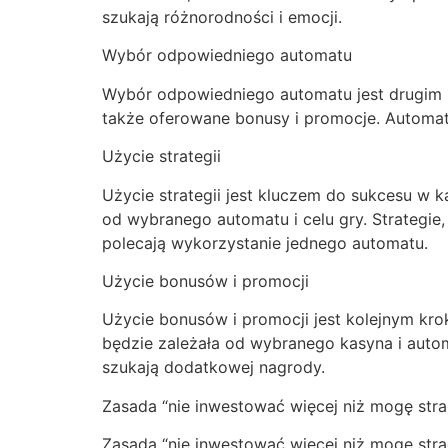
szukają różnorodności i emocji.
Wybór odpowiedniego automatu
Wybór odpowiedniego automatu jest drugim kr
także oferowane bonusy i promocje. Automaty,
Użycie strategii
Użycie strategii jest kluczem do sukcesu w k
od wybranego automatu i celu gry. Strategie,
polecają wykorzystanie jednego automatu.
Użycie bonusów i promocji
Użycie bonusów i promocji jest kolejnym kr
będzie zależała od wybranego kasyna i autom
szukają dodatkowej nagrody.
Zasada “nie inwestować więcej niż mogę stra
Zasada “nie inwestować więcej niż mogę stra