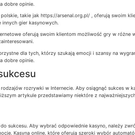
a dobre opinie.
olskie, takie jak https://arsenal.org.pl/ , oferują swoim 
le innych gier kasynowych.
ternetowe oferują swoim klientom możliwość gry w różne w
zainteresowani.
rzystne dla tych, którzy szukają emocji i szansy na wygra
a dobre opinie.
 sukcesu
rodzajów rozrywki w Internecie. Aby osiągnąć sukces w ka
iższym artykule przedstawiamy niektóre z najważniejszych
 do sukcesu. Aby wybrać odpowiednie kasyno, należy zwróc
je. Kasyna online, które oferują szeroki wybór automatów,