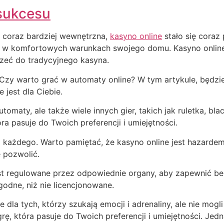
 sukcesu
t coraz bardziej wewnętrzna,
kasyno online
stało się coraz 
ć w komfortowych warunkach swojego domu. Kasyno online t
trzeć do tradycyjnego kasyna.
 Czy warto grać w automaty online? W tym artykule, będzi
jest dla Ciebie.
omaty, ale także wiele innych gier, takich jak ruletka, bla
ra pasuje do Twoich preferencji i umiejętności.
a każdego. Warto pamiętać, że kasyno online jest hazardem
ę pozwolić.
st regulowane przez odpowiednie organy, aby zapewnić be
ygodne, niż nie licencjonowane.
e dla tych, którzy szukają emocji i adrenaliny, ale nie mog
grę, która pasuje do Twoich preferencji i umiejętności. Jed