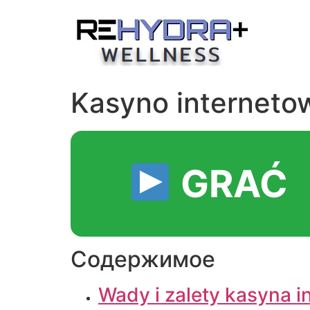
Skip
to
content
Kasyno interneto
GRAĆ
Содержимое
Wady i zalety kasyna 