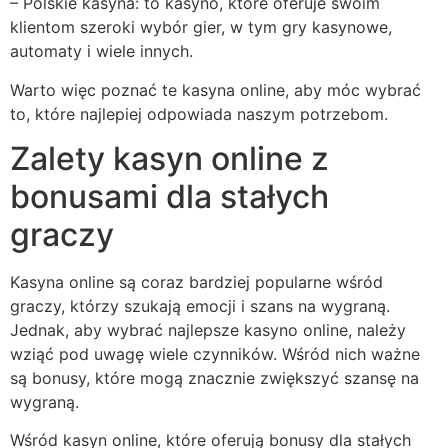
– Polskie kasyna: to kasyno, które oferuje swoim
klientom szeroki wybór gier, w tym gry kasynowe,
automaty i wiele innych.
Warto więc poznać te kasyna online, aby móc wybrać
to, które najlepiej odpowiada naszym potrzebom.
Zalety kasyn online z
bonusami dla stałych
graczy
Kasyna online są coraz bardziej popularne wśród
graczy, którzy szukają emocji i szans na wygraną.
Jednak, aby wybrać najlepsze kasyno online, należy
wziąć pod uwagę wiele czynników. Wśród nich ważne
są bonusy, które mogą znacznie zwiększyć szansę na
wygraną.
Wśród kasyn online, które oferują bonusy dla stałych