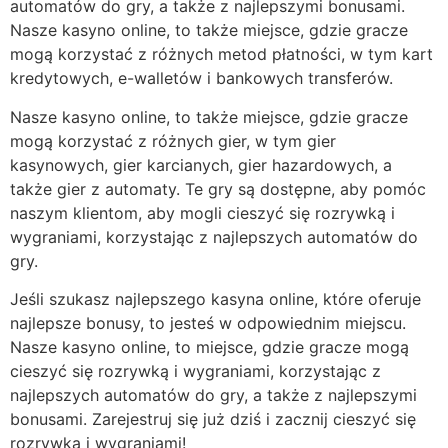
automatów do gry, a także z najlepszymi bonusami.
Nasze kasyno online, to także miejsce, gdzie gracze
mogą korzystać z różnych metod płatności, w tym kart
kredytowych, e-walletów i bankowych transferów.
Nasze kasyno online, to także miejsce, gdzie gracze
mogą korzystać z różnych gier, w tym gier
kasynowych, gier karcianych, gier hazardowych, a
także gier z automaty. Te gry są dostępne, aby pomóc
naszym klientom, aby mogli cieszyć się rozrywką i
wygraniami, korzystając z najlepszych automatów do
gry.
Jeśli szukasz najlepszego kasyna online, które oferuje
najlepsze bonusy, to jesteś w odpowiednim miejscu.
Nasze kasyno online, to miejsce, gdzie gracze mogą
cieszyć się rozrywką i wygraniami, korzystając z
najlepszych automatów do gry, a także z najlepszymi
bonusami. Zarejestruj się już dziś i zacznij cieszyć się
rozrywką i wygraniami!