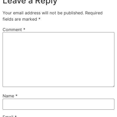
Leave a Reply
Your email address will not be published.
Required
fields are marked
*
Comment
*
Name
*
Email
*