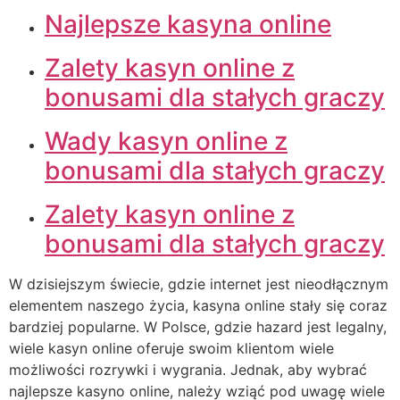
Najlepsze kasyna online
Zalety kasyn online z
bonusami dla stałych graczy
Wady kasyn online z
bonusami dla stałych graczy
Zalety kasyn online z
bonusami dla stałych graczy
W dzisiejszym świecie, gdzie internet jest nieodłącznym
elementem naszego życia, kasyna online stały się coraz
bardziej popularne. W Polsce, gdzie hazard jest legalny,
wiele kasyn online oferuje swoim klientom wiele
możliwości rozrywki i wygrania. Jednak, aby wybrać
najlepsze kasyno online, należy wziąć pod uwagę wiele