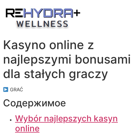
Skip
to
content
Kasyno online z
najlepszymi bonusami
dla stałych graczy
GRAĆ
Содержимое
Wybór najlepszych kasyn
online