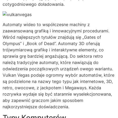
cotygodniowego doładowania.
Automaty wideo to współczesne machiny z
zaawansowaną grafiką i innowacyjnymi procedurami.
Wśród najlepszych tytułów znajdują się „Gates of
Olympus” i „Book of Dead”. Automaty 3D oferują
trójwymiarową grafikę i interaktywne elementy, co
sprawia grę bardziej angażującą. Do sektora retro
należą tradycyjne automaty, które nawiązują do
odwiedzenia początkowych urządzeń owego wariantu.
Vulkan Vegas podaje ogromny wybór automatów, które
są podzielone na nazwy tego typu jak internetowe, 3D,
retro, owocowe, z jackpotem i Megaways. Każda
rozrywka wydaje się być starannie wyselekcjonowana,
aby zapewnić graczom jakim sposobem
najkorzystniejsze doświadczenia.
Typy Komputerów