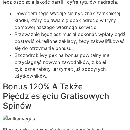
lecz osobiście jakość partii i cyfra tytułów nadrabia.
Dowodem tego wydaje się być znak zamkniętej
kłódki, który objawia się obok adresie witryny
domowej naszego własnego serwisie.
Przeważnie będziesz musiał dokonać wpłaty bądź
postawić określone zakłady, żeby zakwalifikować
się do otrzymania bonusu.
Szczodrobliwy pęk na bonus powitalny ma
przyciągnąć nowych zawodników, z kolei
cykliczne rabaty utrzymać już zdobytych
użytkowników.
Bonus 120% A Także
Pięćdziesięciu Gratisowych
Spinów
Staramy się zapewniać ciekawe, angażujące i