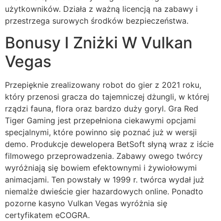
użytkowników. Działa z ważną licencją na zabawy i
przestrzega surowych środków bezpieczeństwa.
Bonusy I Zniżki W Vulkan
Vegas
Przepięknie zrealizowany robot do gier z 2021 roku,
który przenosi gracza do tajemniczej dżungli, w której
rządzi fauna, flora oraz bardzo duży goryl. Gra Red
Tiger Gaming jest przepełniona ciekawymi opcjami
specjalnymi, które powinno się poznać już w wersji
demo. Produkcje dewelopera BetSoft słyną wraz z iście
filmowego przeprowadzenia. Zabawy owego twórcy
wyróżniają się bowiem efektownymi i żywiołowymi
animacjami. Ten powstały w 1999 r. twórca wydał już
niemalże dwieście gier hazardowych online. Ponadto
pozorne kasyno Vulkan Vegas wyróżnia się
certyfikatem eCOGRA.