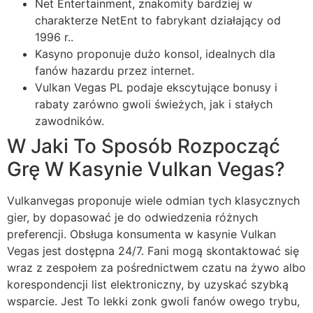
Net Entertainment, znakomity bardziej w
charakterze NetEnt to fabrykant działający od
1996 r..
Kasyno proponuje dużo konsol, idealnych dla
fanów hazardu przez internet.
Vulkan Vegas PL podaje ekscytujące bonusy i
rabaty zarówno gwoli świeżych, jak i stałych
zawodników.
W Jaki To Sposób Rozpocząć
Grę W Kasynie Vulkan Vegas?
Vulkanvegas proponuje wiele odmian tych klasycznych
gier, by dopasować je do odwiedzenia różnych
preferencji. Obsługa konsumenta w kasynie Vulkan
Vegas jest dostępna 24/7. Fani mogą skontaktować się
wraz z zespołem za pośrednictwem czatu na żywo albo
korespondencji list elektroniczny, by uzyskać szybką
wsparcie. Jest To lekki zonk gwoli fanów owego trybu,