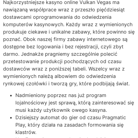
Najkorzystniejsze kasyno online Vulkan Vegas ma
nawiązaną współprace wraz z przeszło pięćdziesiąt
dostawcami oprogramowania do odwiedzenia
komputerów kasynowych. Każdy wraz z wymienionych
produkuje ciekawe i unikalne zabawy, które powinno się
poznać. Obok naszej firmy zabawy internetowego są
dostępne bez logowania i bez rejestracji, czyli zbyt
darmo. Jednakże pragniemy szczególnie polecić
przetestowanie produkcji pochodzących od czasu
dostawców wraz z poniższej tabeli. Wszelcy wraz z
wymienionych należą albowiem do odwiedzenia
rynkowej czołówki i tworzą gry, które podbijają świat.
Nadmieniony poprzez nas już program
lojalnościowy jest sprawą, którą zainteresować się
musi każdy użytkownik owego kasyna.
Dzisiejszy automat do gier od czasu Pragmatic
Play, który działa na zasadach formowania się
klastrów.