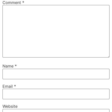
Comment
*
Name
*
Email
*
Website