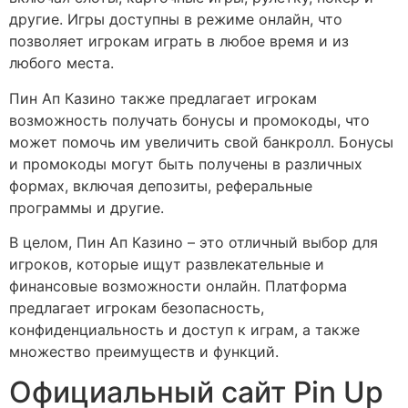
другие. Игры доступны в режиме онлайн, что
позволяет игрокам играть в любое время и из
любого места.
Пин Ап Казино также предлагает игрокам
возможность получать бонусы и промокоды, что
может помочь им увеличить свой банкролл. Бонусы
и промокоды могут быть получены в различных
формах, включая депозиты, реферальные
программы и другие.
В целом, Пин Ап Казино – это отличный выбор для
игроков, которые ищут развлекательные и
финансовые возможности онлайн. Платформа
предлагает игрокам безопасность,
конфиденциальность и доступ к играм, а также
множество преимуществ и функций.
Официальный сайт Pin Up