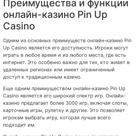
Преимущества и функции
онлайн-казино Pin Up
Casino
Одним из основных преимуществ онлайн-казино Pin
Up Casino является его доступность. Игроки могут
играть в любое время и из любого места, где есть
интернет. Это особенно важно для тех, кто живет в
удаленных регионах или имеет ограниченный
доступ к традиционным казино.
Еще одним преимуществом онлайн-казино Pin Up
Casino является его широкий спектр игр. Онлайн-
казино предлагает более 3000 игр, включая слоты,
карточные игры, рулетку и другие. Это позволяет
игрокам выбрать игру, которая лучше всего
подходит им.