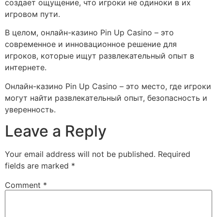
создает ощущение, что игроки не одиноки в их
игровом пути.
В целом, онлайн-казино Pin Up Casino – это
современное и инновационное решение для
игроков, которые ищут развлекательный опыт в
интернете.
Онлайн-казино Pin Up Casino – это место, где игроки
могут найти развлекательный опыт, безопасность и
уверенность.
Leave a Reply
Your email address will not be published.
Required
fields are marked
*
Comment
*