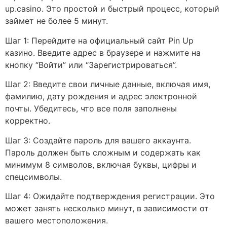
up.casino. Это простой и быстрый процесс, который
займет не более 5 минут.
Шаг 1: Перейдите на официальный сайт Pin Up
казино. Введите адрес в браузере и нажмите на
кнопку “Войти” или “Зарегистрироваться”.
Шаг 2: Введите свои личные данные, включая имя,
фамилию, дату рождения и адрес электронной
почты. Убедитесь, что все поля заполнены
корректно.
Шаг 3: Создайте пароль для вашего аккаунта.
Пароль должен быть сложным и содержать как
минимум 8 символов, включая буквы, цифры и
спецсимволы.
Шаг 4: Ожидайте подтверждения регистрации. Это
может занять несколько минут, в зависимости от
вашего местоположения.