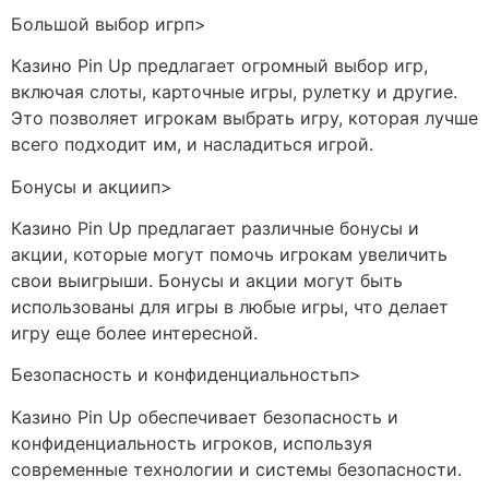
Большой выбор игрп>
Казино Pin Up предлагает огромный выбор игр,
включая слоты, карточные игры, рулетку и другие.
Это позволяет игрокам выбрать игру, которая лучше
всего подходит им, и насладиться игрой.
Бонусы и акциип>
Казино Pin Up предлагает различные бонусы и
акции, которые могут помочь игрокам увеличить
свои выигрыши. Бонусы и акции могут быть
использованы для игры в любые игры, что делает
игру еще более интересной.
Безопасность и конфиденциальностьп>
Казино Pin Up обеспечивает безопасность и
конфиденциальность игроков, используя
современные технологии и системы безопасности.