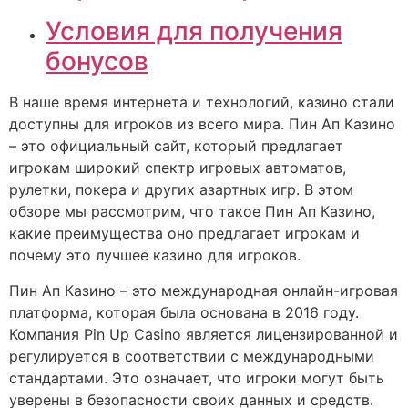
Условия для получения
бонусов
В наше время интернета и технологий, казино стали
доступны для игроков из всего мира. Пин Ап Казино
– это официальный сайт, который предлагает
игрокам широкий спектр игровых автоматов,
рулетки, покера и других азартных игр. В этом
обзоре мы рассмотрим, что такое Пин Ап Казино,
какие преимущества оно предлагает игрокам и
почему это лучшее казино для игроков.
Пин Ап Казино – это международная онлайн-игровая
платформа, которая была основана в 2016 году.
Компания Pin Up Casino является лицензированной и
регулируется в соответствии с международными
стандартами. Это означает, что игроки могут быть
уверены в безопасности своих данных и средств.