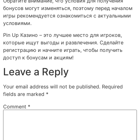
Обратите внимание, что условия для получения
бонусов могут изменяться, поэтому перед началом
игры рекомендуется ознакомиться с актуальными
условиями.
Pin Up Казино – это лучшее место для игроков,
которые ищут выгоды и развлечения. Сделайте
регистрацию и начните играть, чтобы получить
доступ к бонусам и акциям!
Leave a Reply
Your email address will not be published.
Required
fields are marked
*
Comment
*