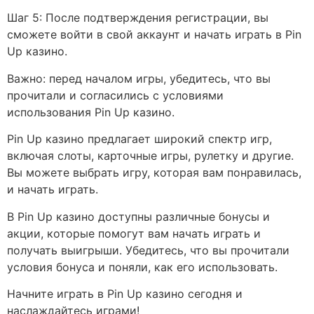
Шаг 5: После подтверждения регистрации, вы
сможете войти в свой аккаунт и начать играть в Pin
Up казино.
Важно: перед началом игры, убедитесь, что вы
прочитали и согласились с условиями
использования Pin Up казино.
Pin Up казино предлагает широкий спектр игр,
включая слоты, карточные игры, рулетку и другие.
Вы можете выбрать игру, которая вам понравилась,
и начать играть.
В Pin Up казино доступны различные бонусы и
акции, которые помогут вам начать играть и
получать выигрыши. Убедитесь, что вы прочитали
условия бонуса и поняли, как его использовать.
Начните играть в Pin Up казино сегодня и
наслаждайтесь играми!