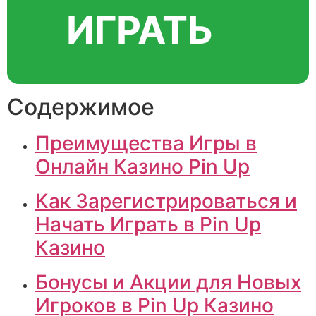
ИГРАТЬ
Содержимое
Преимущества Игры в
Онлайн Казино Pin Up
Как Зарегистрироваться и
Начать Играть в Pin Up
Казино
Бонусы и Акции для Новых
Игроков в Pin Up Казино