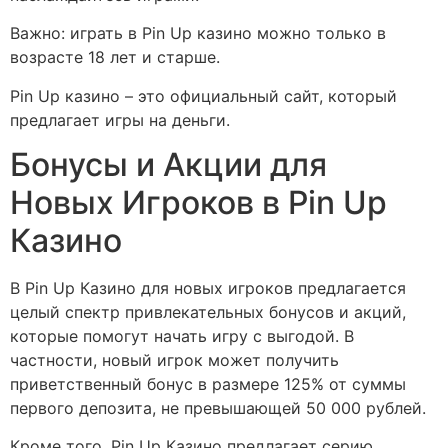
Важно: играть в Pin Up казино можно только в
возрасте 18 лет и старше.
Pin Up казино – это официальный сайт, который
предлагает игры на деньги.
Бонусы и Акции для
Новых Игроков в Pin Up
Казино
В Pin Up Казино для новых игроков предлагается
целый спектр привлекательных бонусов и акций,
которые помогут начать игру с выгодой. В
частности, новый игрок может получить
приветственный бонус в размере 125% от суммы
первого депозита, не превышающей 50 000 рублей.
Кроме того, Pin Up Казино предлагает серию