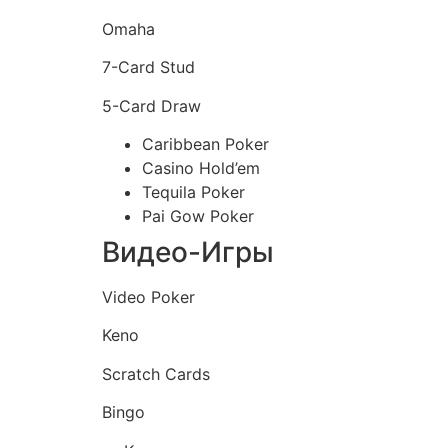
Omaha
7-Card Stud
5-Card Draw
Caribbean Poker
Casino Hold’em
Tequila Poker
Pai Gow Poker
Видео-Игры
Video Poker
Keno
Scratch Cards
Bingo