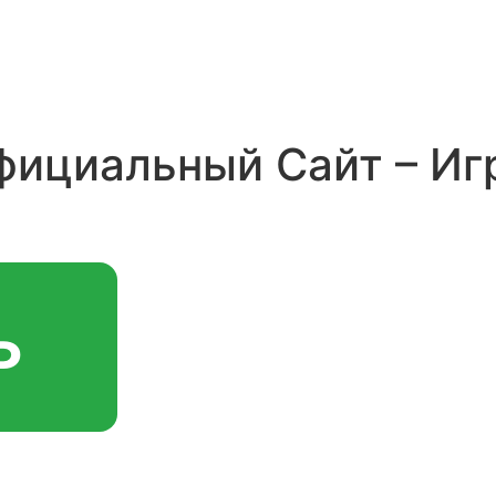
фициальный Сайт – Иг
Ь