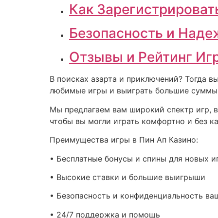
Как Зарегистрировать
Безопасность и Надеж
Отзывы и Рейтинг Иг
В поисках азарта и приключений? Тогда в
любимые игры и выиграть большие суммы 
Мы предлагаем вам широкий спектр игр, в
чтобы вы могли играть комфортно и без к
Преимущества игры в Пин Ап Казино:
• Бесплатные бонусы и спины для новых и
• Высокие ставки и большие выигрыши
• Безопасность и конфиденциальность в
• 24/7 поддержка и помощь