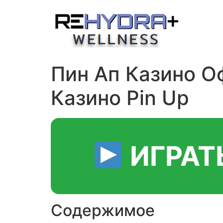
Skip
to
content
Пин Ап Казино О
Казино Pin Up
ИГРАТ
Содержимое