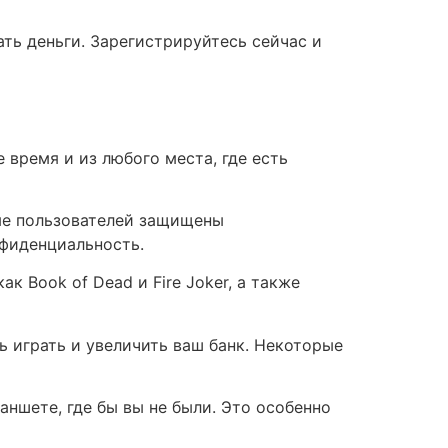
ать деньги. Зарегистрируйтесь сейчас и
 время и из любого места, где есть
ные пользователей защищены
фиденциальность.
к Book of Dead и Fire Joker, а также
ь играть и увеличить ваш банк. Некоторые
аншете, где бы вы не были. Это особенно