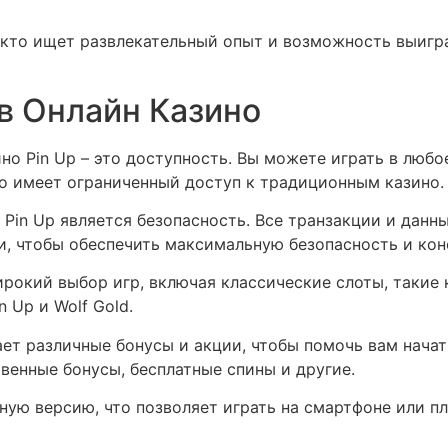
х, кто ищет развлекательный опыт и возможность выигр
в Онлайн Казино
о Pin Up – это доступность. Вы можете играть в любое
кто имеет ограниченный доступ к традиционным казино.
Pin Up является безопасность. Все транзакции и дан
, чтобы обеспечить максимальную безопасность и кон
рокий выбор игр, включая классические слоты, такие ка
 Up и Wolf Gold.
ает различные бонусы и акции, чтобы помочь вам начат
твенные бонусы, бесплатные спины и другие.
ную версию, что позволяет играть на смартфоне или пл