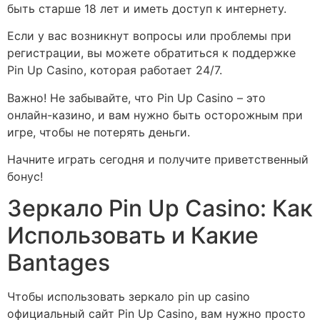
быть старше 18 лет и иметь доступ к интернету.
Если у вас возникнут вопросы или проблемы при
регистрации, вы можете обратиться к поддержке
Pin Up Casino, которая работает 24/7.
Важно! Не забывайте, что Pin Up Casino – это
онлайн-казино, и вам нужно быть осторожным при
игре, чтобы не потерять деньги.
Начните играть сегодня и получите приветственный
бонус!
Зеркало Pin Up Casino: Как
Использовать и Какие
Вantages
Чтобы использовать зеркало pin up casino
официальный сайт Pin Up Casino, вам нужно просто