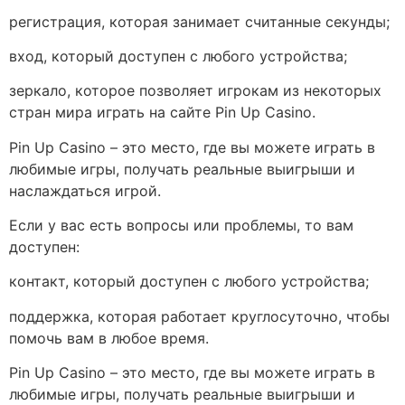
регистрация, которая занимает считанные секунды;
вход, который доступен с любого устройства;
зеркало, которое позволяет игрокам из некоторых
стран мира играть на сайте Pin Up Casino.
Pin Up Casino – это место, где вы можете играть в
любимые игры, получать реальные выигрыши и
наслаждаться игрой.
Если у вас есть вопросы или проблемы, то вам
доступен:
контакт, который доступен с любого устройства;
поддержка, которая работает круглосуточно, чтобы
помочь вам в любое время.
Pin Up Casino – это место, где вы можете играть в
любимые игры, получать реальные выигрыши и