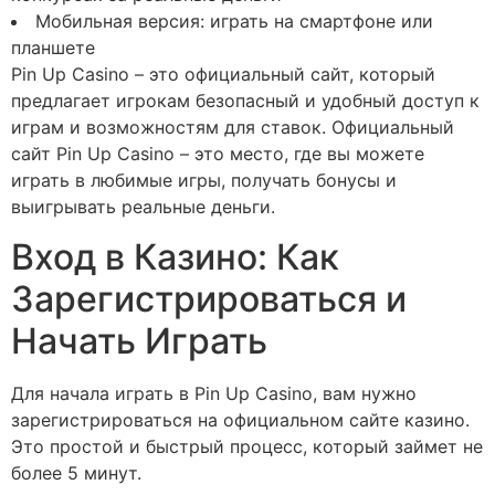
Мобильная версия: играть на смартфоне или
планшете
Pin Up Casino – это официальный сайт, который
предлагает игрокам безопасный и удобный доступ к
играм и возможностям для ставок. Официальный
сайт Pin Up Casino – это место, где вы можете
играть в любимые игры, получать бонусы и
выигрывать реальные деньги.
Вход в Казино: Как
Зарегистрироваться и
Начать Играть
Для начала играть в Pin Up Casino, вам нужно
зарегистрироваться на официальном сайте казино.
Это простой и быстрый процесс, который займет не
более 5 минут.