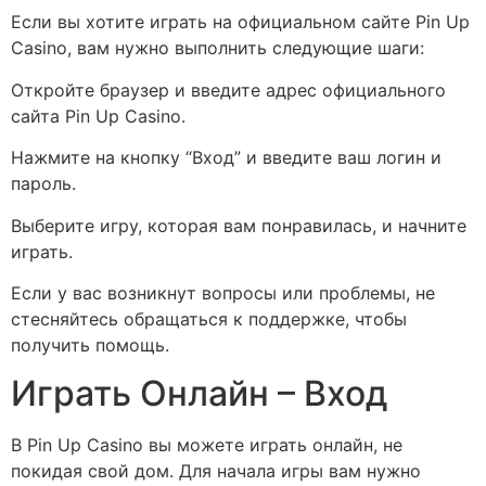
Если вы хотите играть на официальном сайте Pin Up
Casino, вам нужно выполнить следующие шаги:
Откройте браузер и введите адрес официального
сайта Pin Up Casino.
Нажмите на кнопку “Вход” и введите ваш логин и
пароль.
Выберите игру, которая вам понравилась, и начните
играть.
Если у вас возникнут вопросы или проблемы, не
стесняйтесь обращаться к поддержке, чтобы
получить помощь.
Играть Онлайн – Вход
В Pin Up Casino вы можете играть онлайн, не
покидая свой дом. Для начала игры вам нужно