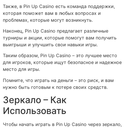
Также, в Pin Up Casino есть команда поддержки,
которая поможет вам в любых вопросах и
проблемах, которые могут возникнуть.
Наконец, Pin Up Casino предлагает различные
турниры и акции, которые помогут вам получить
выигрыши и улучшить свои навыки игры.
Таким образом, Pin Up Casino – это лучшее место
для игроков, которые ищут безопасное и надежное
место для игры.
Помните, что играть на деньги – это риск, и вам
нужно быть готовым к потере своих средств.
Зеркало – Как
Использовать
Чтобы начать играть в Pin Up Casino через зеркало,