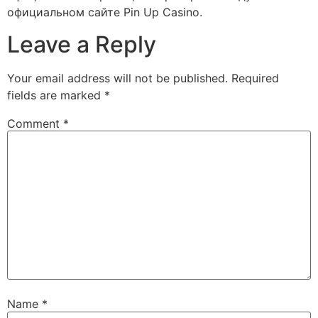
официальном сайте Pin Up Casino.
Leave a Reply
Your email address will not be published.
Required
fields are marked
*
Comment
*
Name
*