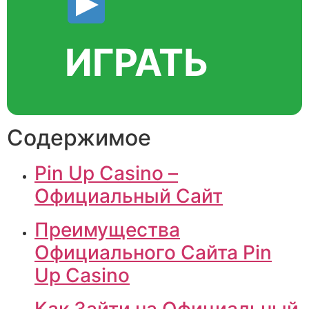
ИГРАТЬ
Содержимое
Pin Up Casino –
Официальный Сайт
Преимущества
Официального Сайта Pin
Up Casino