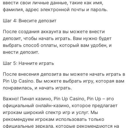
ввести свои личные данные, такие как имя,
фамилия, адрес электронной почты и пароль.
Шаг 4: Внесите депозит
После создания аккаунта вы можете внести
депозит, чтобы начать играть. Вам нужно будет
выбрать способ оплаты, который вам удобен, и
внести депозит.
Шаг 5: Начните играть
После внесения депозита вы можете начать играть в
Pin Up Casino. Вы можете выбрать игру, которая вам
понравилась, и начать играть.
Важно! Пинап казино, Pin Up Casino, Pin Up – это
официальный онлайн-казино, которое предлагает
игрокам широкий спектр игр и услуг. Мы
рекомендуем игрокам использовать только
официальные зеркала, которые рекомендуются на