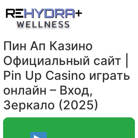
Skip
to
content
Пин Ап Казино
Официальный сайт |
Pin Up Casino играть
онлайн – Вход,
Зеркало (2025)