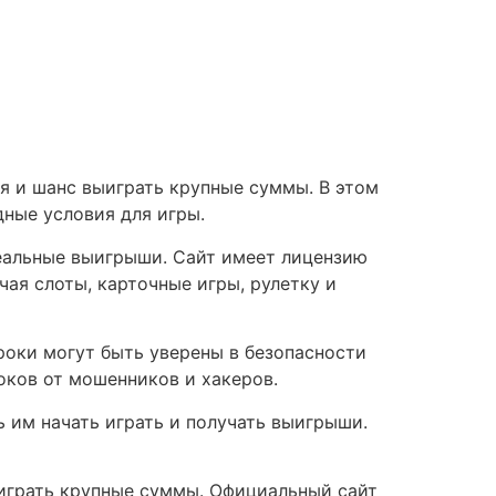
я и шанс выиграть крупные суммы. В этом
дные условия для игры.
реальные выигрыши. Сайт имеет лицензию
чая слоты, карточные игры, рулетку и
гроки могут быть уверены в безопасности
оков от мошенников и хакеров.
ь им начать играть и получать выигрыши.
ыиграть крупные суммы. Официальный сайт