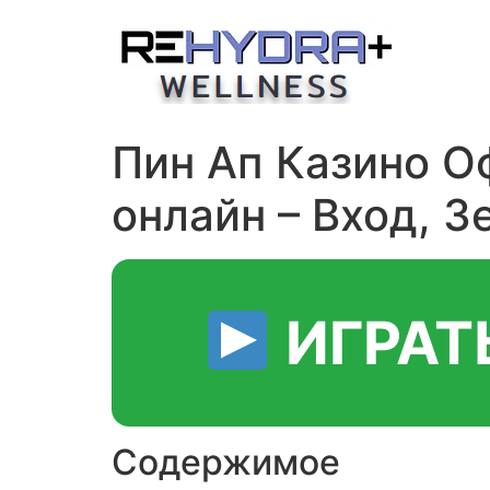
Skip
to
content
Пин Ап Казино Оф
онлайн – Вход, З
ИГРАТ
Содержимое