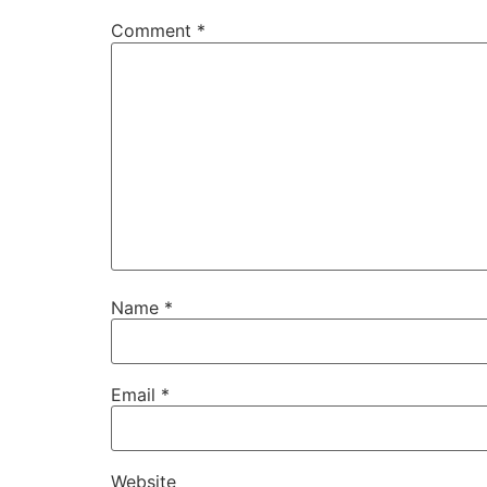
Comment
*
Name
*
Email
*
Website