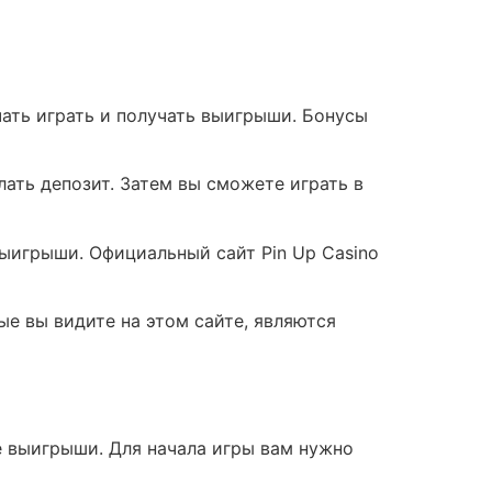
чать играть и получать выигрыши. Бонусы
лать депозит. Затем вы сможете играть в
выигрыши. Официальный сайт Pin Up Casino
ые вы видите на этом сайте, являются
е выигрыши. Для начала игры вам нужно