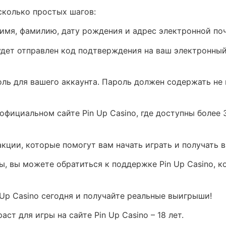
сколько простых шагов:
 имя, фамилию, дату рождения и адрес электронной по
удет отправлен код подтверждения на ваш электронный
оль для вашего аккаунта. Пароль должен содержать не 
фициальном сайте Pin Up Casino, где доступны более 
кции, которые помогут вам начать играть и получать 
ы, вы можете обратиться к поддержке Pin Up Casino, к
 Up Casino сегодня и получайте реальные выигрыши!
ст для игры на сайте Pin Up Casino – 18 лет.