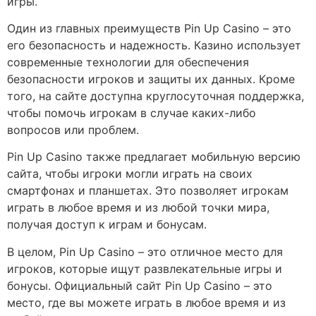
игры.
Один из главных преимуществ Pin Up Casino – это
его безопасность и надежность. Казино использует
современные технологии для обеспечения
безопасности игроков и защиты их данных. Кроме
того, на сайте доступна круглосуточная поддержка,
чтобы помочь игрокам в случае каких-либо
вопросов или проблем.
Pin Up Casino также предлагает мобильную версию
сайта, чтобы игроки могли играть на своих
смартфонах и планшетах. Это позволяет игрокам
играть в любое время и из любой точки мира,
получая доступ к играм и бонусам.
В целом, Pin Up Casino – это отличное место для
игроков, которые ищут развлекательные игры и
бонусы. Официальный сайт Pin Up Casino – это
место, где вы можете играть в любое время и из