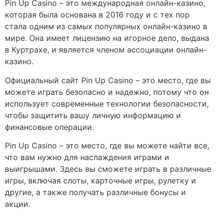
Pin Up Casino – это международная онлайн-казино,
которая была основана в 2016 году и с тех пор
стала одним из самых популярных онлайн-казино в
мире. Она имеет лицензию на игорное дело, выдана
в Куртрахе, и является членом ассоциации онлайн-
казино.
Официальный сайт Pin Up Casino – это место, где вы
можете играть безопасно и надежно, потому что он
использует современные технологии безопасности,
чтобы защитить вашу личную информацию и
финансовые операции.
Pin Up Casino – это место, где вы можете найти все,
что вам нужно для наслаждения играми и
выигрышами. Здесь вы сможете играть в различные
игры, включая слоты, карточные игры, рулетку и
другие, а также получать различные бонусы и
акции.