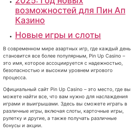
2025: Год новых
возможностей для Пин Ап
Казино
Новые игры и слоты
В современном мире азартных игр, где каждый день
становится все более популярным, Pin Up Casino –
это имя, которое ассоциируется с надежностью,
безопасностью и высоким уровнем игрового
процесса.
Официальный сайт Pin Up Casino – это место, где вы
можете найти все, что вам нужно для наслаждения
играми и выигрышами. Здесь вы сможете играть в
различные игры, включая слоты, карточные игры,
рулетку и другие, а также получать различные
бонусы и акции.