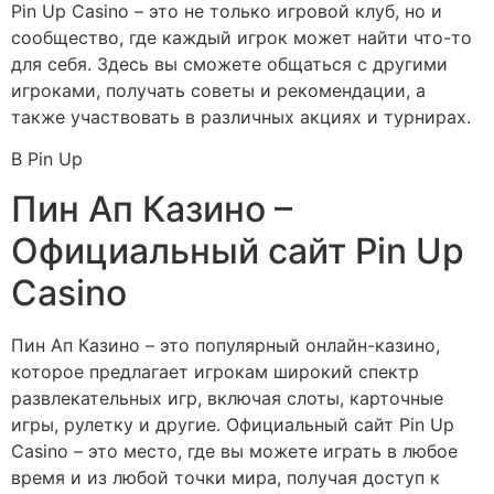
Pin Up Casino – это не только игровой клуб, но и
сообщество, где каждый игрок может найти что-то
для себя. Здесь вы сможете общаться с другими
игроками, получать советы и рекомендации, а
также участвовать в различных акциях и турнирах.
В Pin Up
Пин Ап Казино –
Официальный сайт Pin Up
Casino
Пин Ап Казино – это популярный онлайн-казино,
которое предлагает игрокам широкий спектр
развлекательных игр, включая слоты, карточные
игры, рулетку и другие. Официальный сайт Pin Up
Casino – это место, где вы можете играть в любое
время и из любой точки мира, получая доступ к