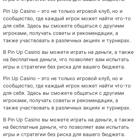
Pin Up Casino – это не только игровой клуб, но и
сообщество, где каждый игрок может найти что-то
для себя. Здесь вы сможете общаться с другими
игроками, получать советы и рекомендации, а
также участвовать в различных акциях и турнирах.
В Pin Up Casino вы можете играть на деньги, а также
на бесплатные деньги, что позволяет вам испытать
игры и стратегии без риска для вашего бюджета.
Pin Up Casino – это не только игровой клуб, но и
сообщество, где каждый игрок может найти что-то
для себя. Здесь вы сможете общаться с другими
игроками, получать советы и рекомендации, а
также участвовать в различных акциях и турнирах.
В Pin Up Casino вы можете играть на деньги, а также
на бесплатные деньги, что позволяет вам испытать
игры и стратегии без риска для вашего бюджета.