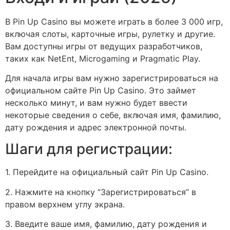
В Pin Up Casino вы можете играть в более 3 000 игр,
включая слоты, карточные игры, рулетку и другие.
Вам доступны игры от ведущих разработчиков,
таких как NetEnt, Microgaming и Pragmatic Play.
Для начала игры вам нужно зарегистрироваться на
официальном сайте Pin Up Casino. Это займет
несколько минут, и вам нужно будет ввести
некоторые сведения о себе, включая имя, фамилию,
дату рождения и адрес электронной почты.
Шаги для регистрации:
1. Перейдите на официальный сайт Pin Up Casino.
2. Нажмите на кнопку “Зарегистрироваться” в
правом верхнем углу экрана.
3. Введите ваше имя, фамилию, дату рождения и