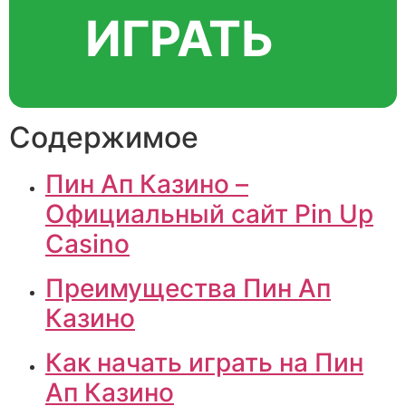
ИГРАТЬ
Содержимое
Пин Ап Казино –
Официальный сайт Pin Up
Casino
Преимущества Пин Ап
Казино
Как начать играть на Пин
Ап Казино