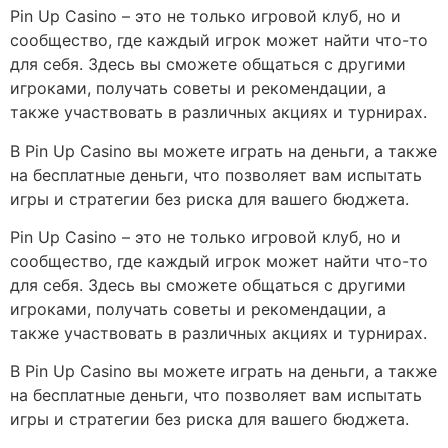
Pin Up Casino – это не только игровой клуб, но и
сообщество, где каждый игрок может найти что-то
для себя. Здесь вы сможете общаться с другими
игроками, получать советы и рекомендации, а
также участвовать в различных акциях и турнирах.
В Pin Up Casino вы можете играть на деньги, а также
на бесплатные деньги, что позволяет вам испытать
игры и стратегии без риска для вашего бюджета.
Pin Up Casino – это не только игровой клуб, но и
сообщество, где каждый игрок может найти что-то
для себя. Здесь вы сможете общаться с другими
игроками, получать советы и рекомендации, а
также участвовать в различных акциях и турнирах.
В Pin Up Casino вы можете играть на деньги, а также
на бесплатные деньги, что позволяет вам испытать
игры и стратегии без риска для вашего бюджета.