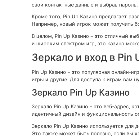
свои контактные данные и выбрав пароль. 
Кроме того, Pin Up Казино предлагает раз
Например, новый игрок может получить бо
В целом, Pin Up Казино – это отличный вы
и широким спектром игр, это казино може
Зеркало и вход в Pin
Pin Up Казино – это популярная онлайн-и
игры и другие. Для доступа к играм вам н
Зеркало Pin Up Казино
Зеркало Pin Up Казино – это веб-адрес, к
идентичный дизайн и функциональность о
Зеркало Pin Up Казино используется для д
Это также может быть полезно, если вы хо