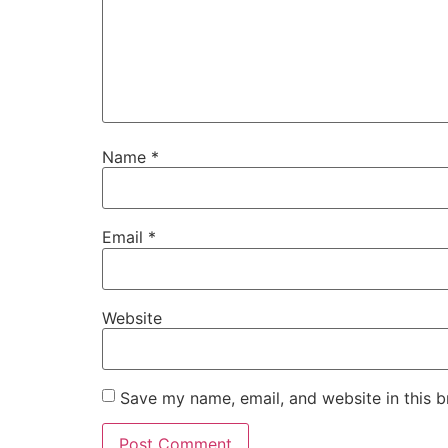
Name
*
Email
*
Website
Save my name, email, and website in this b