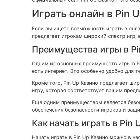
Играть онлайн в Pin 
Если вы ищете возможность играть в онлай
предлагает игрокам широкий спектр игр, 
Преимущества игры в Pi
Одним из основных преимуществ игры в Pi
есть интернет. Это особенно удобно для т
Кроме того, Pin Up Казино предлагает шир
игру, которая соответствует вашим предп
Еще одним преимуществом является безоп
обеспечения безопасности игроков и защи
Как начать играть в Pin 
Начать играть в Pin Up Казино можно в н