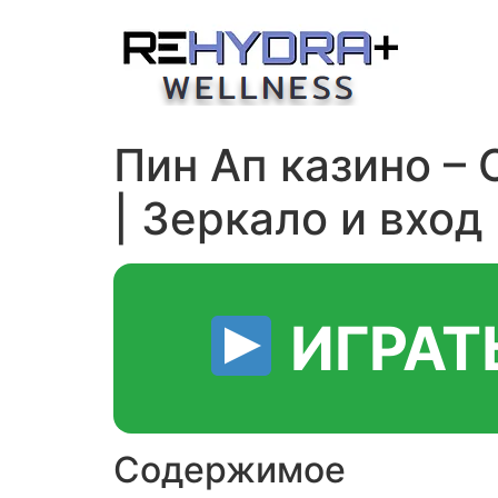
Skip
to
content
Пин Ап казино – 
| Зеркало и вход
ИГРАТ
Содержимое