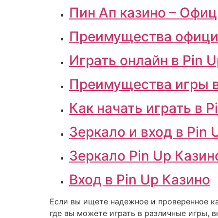
Пин Ап казино – Офи
Преимущества официа
Играть онлайн в Pin 
Преимущества игры в
Как начать играть в P
Зеркало и вход в Pin 
Зеркало Pin Up Казин
Вход в Pin Up Казино
Если вы ищете надежное и проверенное каз
где вы можете играть в различные игры, в