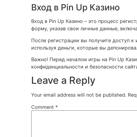
Вход в Pin Up Казино
Вход в Pin Up Казино – это процесс регис
форму, указав свои личные данные, включ
После регистрации вы получите доступ к и
используя деньги, которые вы депонировал
Важно! Перед началом игры на Pin Up Каз
конфиденциальности и безопасности сайт
Leave a Reply
Your email address will not be published.
Req
Comment
*