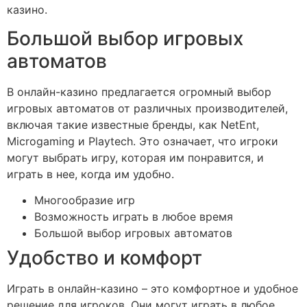
казино.
Большой выбор игровых
автоматов
В онлайн-казино предлагается огромный выбор
игровых автоматов от различных производителей,
включая такие известные бренды, как NetEnt,
Microgaming и Playtech. Это означает, что игроки
могут выбрать игру, которая им понравится, и
играть в нее, когда им удобно.
Многообразие игр
Возможность играть в любое время
Большой выбор игровых автоматов
Удобство и комфорт
Играть в онлайн-казино – это комфортное и удобное
решение для игроков. Они могут играть в любое