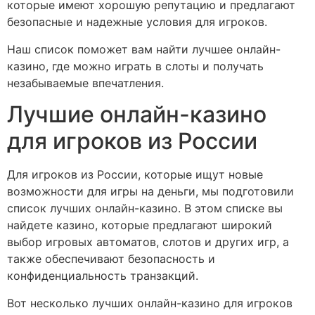
которые имеют хорошую репутацию и предлагают
безопасные и надежные условия для игроков.
Наш список поможет вам найти лучшее онлайн-
казино, где можно играть в слоты и получать
незабываемые впечатления.
Лучшие онлайн-казино
для игроков из России
Для игроков из России, которые ищут новые
возможности для игры на деньги, мы подготовили
список лучших онлайн-казино. В этом списке вы
найдете казино, которые предлагают широкий
выбор игровых автоматов, слотов и других игр, а
также обеспечивают безопасность и
конфиденциальность транзакций.
Вот несколько лучших онлайн-казино для игроков