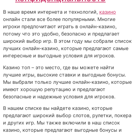
В наше время интернета и технологий,
казино
онлайн стали все более популярными. Многие
игроки предпочитают играть в онлайн-казино,
потому что это удобно, безопасно и предлагает
широкий выбор игр. В этом году мы собрали список
лучших онлайн-казино, которые предлагают самые
интересные и выгодные условия для игроков.
Казино топ – это место, где вы можете найти
лучшие игры, высокие ставки и выгодные бонусы.
Мы выбрали только лучшие онлайн-казино, которые
имеют хорошую репутацию и предлагают
безопасные и надежные условия для игроков.
В нашем списке вы найдете казино, которые
предлагают широкий выбор слотов, рулетки, покера
и других игр. Мы также включили в наш список
казино, которые предлагают выгодные бонусы и