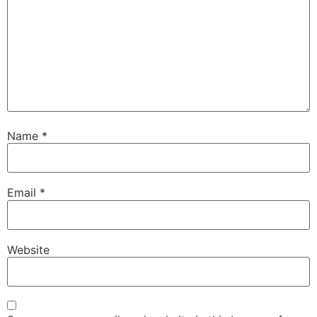
Name
*
Email
*
Website