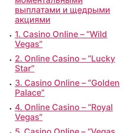
моментальными
выплатами и щедрыми
акциями
1. Casino Online – “Wild
Vegas”
2. Online Casino – “Lucky
Star”
3. Casino Online – “Golden
Palace”
4. Online Casino – “Royal
Vegas”
5. Casino Online – “Vegas