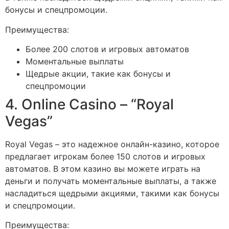
бонусы и спецпромоции.
Преимущества:
Более 200 слотов и игровых автоматов
Моментальные выплаты
Щедрые акции, такие как бонусы и
спецпромоции
4. Online Casino – “Royal
Vegas”
Royal Vegas – это надежное онлайн-казино, которое
предлагает игрокам более 150 слотов и игровых
автоматов. В этом казино вы можете играть на
деньги и получать моментальные выплаты, а также
насладиться щедрыми акциями, такими как бонусы
и спецпромоции.
Преимущества: