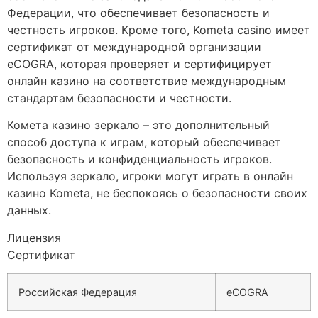
Федерации, что обеспечивает безопасность и
честность игроков. Кроме того, Kometa casino имеет
сертификат от международной организации
eCOGRA, которая проверяет и сертифицирует
онлайн казино на соответствие международным
стандартам безопасности и честности.
Комета казино зеркало – это дополнительный
способ доступа к играм, который обеспечивает
безопасность и конфиденциальность игроков.
Используя зеркало, игроки могут играть в онлайн
казино Kometa, не беспокоясь о безопасности своих
данных.
Лицензия
Сертификат
Российская Федерация
eCOGRA