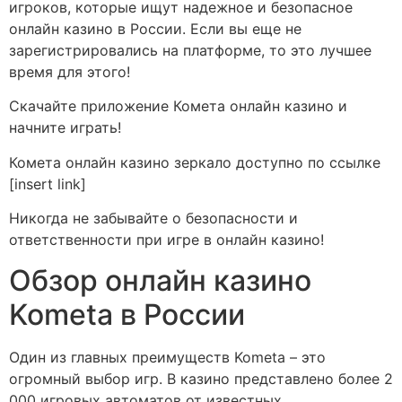
игроков, которые ищут надежное и безопасное
онлайн казино в России. Если вы еще не
зарегистрировались на платформе, то это лучшее
время для этого!
Скачайте приложение Комета онлайн казино и
начните играть!
Комета онлайн казино зеркало доступно по ссылке
[insert link]
Никогда не забывайте о безопасности и
ответственности при игре в онлайн казино!
Обзор онлайн казино
Kometa в России
Один из главных преимуществ Kometa – это
огромный выбор игр. В казино представлено более 2
000 игровых автоматов от известных