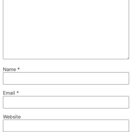
Name
*
Email
*
Website