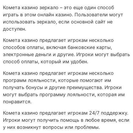
Комета казино зеркало – это еще один способ
играть в этом онлайн казино. Пользователи могут
использовать зеркало, если основной сайт не
доступен.
Комета казино предлагает игрокам несколько
способов оплаты, включая банковские карты,
электронные деньги и другие. Игроки могут выбрать
способ оплаты, который им удобен.
Комета казино предлагает игрокам несколько
программ лояльности, которые помогают им
получать бонусы и другие преимущества. Игроки
могут выбрать программу лояльности, которая им
понравится.
Комета казино предлагает игрокам 24/7 поддержку.
Игроки могут получить помощь в любое время, если
у них возникнут вопросы или проблемы.