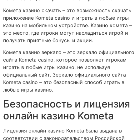
Комета казино скачать – это возможность скачать
приложение Kometa casino и играть в любые игры
казино на мобильном устройстве. Казино комета –
это место, где игроки могут насладиться игрой и
получать приятные бонусы и акции.
Комета казино зеркало – это зеркало официального
сайта Kometa casino, которое позволяет игрокам
играть в любые игры казино, не используя
официальный сайт. Зеркало официального сайта
Kometa casino – это безопасный способ играть в
любые игры казино.
Безопасность и лицензия
онлайн казино Kometa
Лицензия онлайн казино Kometa была выдана в
соответствии с законодательством Российской