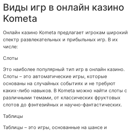
Виды игр в онлайн казино
Kometa
Онлайн казино Kometa предлагает игрокам широкий
спектр развлекательных и прибыльных игр. В их
числе:
Слоты
Это наиболее популярный тип игр в онлайн казино.
Слоты – это автоматические игры, которые
основаны на случайных событиях и не требуют
каких-либо навыков. В Kometa можно найти слоты с
различными темами, от классических фруктовых
слотов до фэнтезийных и научно-фантастических.
Таблицы
Таблицы – это игры, основанные на шансе и