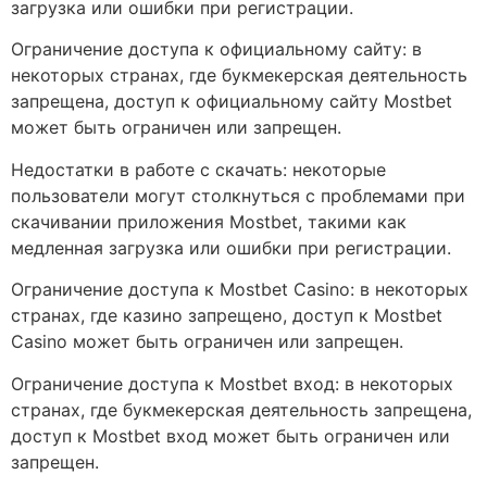
загрузка или ошибки при регистрации.
Ограничение доступа к официальному сайту: в
некоторых странах, где букмекерская деятельность
запрещена, доступ к официальному сайту Mostbet
может быть ограничен или запрещен.
Недостатки в работе с скачать: некоторые
пользователи могут столкнуться с проблемами при
скачивании приложения Mostbet, такими как
медленная загрузка или ошибки при регистрации.
Ограничение доступа к Mostbet Casino: в некоторых
странах, где казино запрещено, доступ к Mostbet
Casino может быть ограничен или запрещен.
Ограничение доступа к Mostbet вход: в некоторых
странах, где букмекерская деятельность запрещена,
доступ к Mostbet вход может быть ограничен или
запрещен.