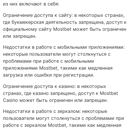
из них включают в себя:
Ограничение доступа к сайту: в некоторых странах,
где букмекерская деятельность запрещена, доступ к
официальному сайту Mostbet может быть ограничен
или запрещен.
Недостатки в работе с мобильными приложениями:
некоторые пользователи могут столкнуться с
проблемами при работе с мобильными
приложениями Mostbet, такими как медленная
загрузка или ошибки при регистрации.
Ограничение доступа к казино: в некоторых
странах, где казино запрещено, доступ к Mostbet
Casino может быть ограничен или запрещен.
Недостатки в работе с зеркалом: некоторые
пользователи могут столкнуться с проблемами при
работе с зеркалом Mostbet, такими как медленная