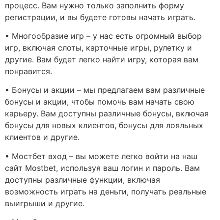
процесс. Вам нужно только заполнить форму
регистрации, и вы будете готовы начать играть.
• Многообразие игр – у нас есть огромный выбор
игр, включая слоты, карточные игры, рулетку и
другие. Вам будет легко найти игру, которая вам
понравится.
• Бонусы и акции – мы предлагаем вам различные
бонусы и акции, чтобы помочь вам начать свою
карьеру. Вам доступны различные бонусы, включая
бонусы для новых клиентов, бонусы для лояльных
клиентов и другие.
• Мостбет вход – вы можете легко войти на наш
сайт Mostbet, используя ваш логин и пароль. Вам
доступны различные функции, включая
возможность играть на деньги, получать реальные
выигрыши и другие.