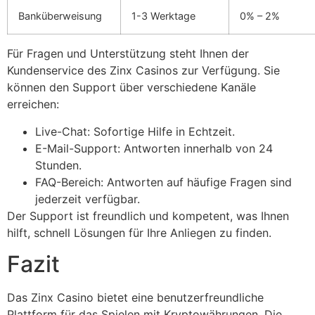
Banküberweisung
1-3 Werktage
0% – 2%
Für Fragen und Unterstützung steht Ihnen der
Kundenservice des Zinx Casinos zur Verfügung. Sie
können den Support über verschiedene Kanäle
erreichen:
Live-Chat: Sofortige Hilfe in Echtzeit.
E-Mail-Support: Antworten innerhalb von 24
Stunden.
FAQ-Bereich: Antworten auf häufige Fragen sind
jederzeit verfügbar.
Der Support ist freundlich und kompetent, was Ihnen
hilft, schnell Lösungen für Ihre Anliegen zu finden.
Fazit
Das Zinx Casino bietet eine benutzerfreundliche
Plattform für das Spielen mit Kryptowährungen. Die