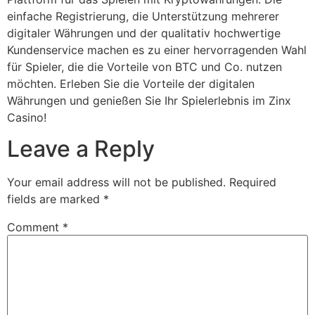
einfache Registrierung, die Unterstützung mehrerer
digitaler Währungen und der qualitativ hochwertige
Kundenservice machen es zu einer hervorragenden Wahl
für Spieler, die die Vorteile von BTC und Co. nutzen
möchten. Erleben Sie die Vorteile der digitalen
Währungen und genießen Sie Ihr Spielerlebnis im Zinx
Casino!
Leave a Reply
Your email address will not be published.
Required
fields are marked
*
Comment
*