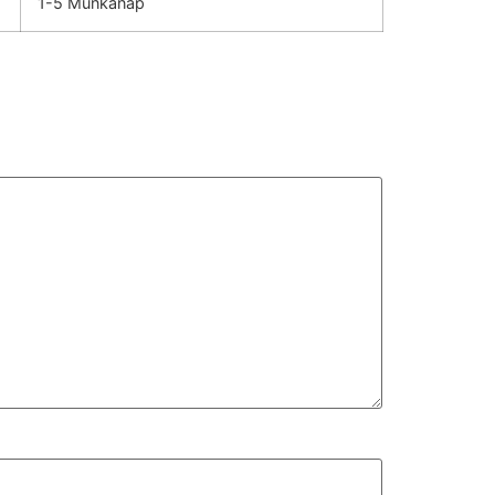
1-5 Munkanap