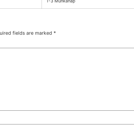
1-3 Munkanap
uired fields are marked
*