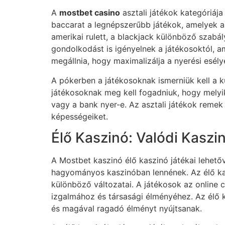
A
mostbet casino
asztali játékok kategóriája
baccarat a legnépszerűbb játékok, amelyek a 
amerikai rulett, a blackjack különböző szabá
gondolkodást is igényelnek a játékosoktól, am
megállnia, hogy maximalizálja a nyerési esélye
A pókerben a játékosoknak ismerniük kell a k
játékosoknak meg kell fogadniuk, hogy melyi
vagy a bank nyer-e. Az asztali játékok remek
képességeiket.
Élő Kaszinó: Valódi Kaszi
A Mostbet kaszinó élő kaszinó játékai lehető
hagyományos kaszinóban lennének. Az élő kas
különböző változatai. A játékosok az online 
izgalmához és társasági élményéhez. Az élő 
és magával ragadó élményt nyújtsanak.