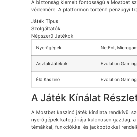
A biztonság kiemelt fontosságú a Mostbet szá
védelmére. A platformon történő pénzügyi tr
Játék Típus
Szolgáltatók
Népszerű Játékok
Nyerőgépek
NetEnt, Microgam
Asztali Játékok
Evolution Gaming
Élő Kaszinó
Evolution Gaming,
A Játék Kínálat Részle
A Mostbet kaszinó játék kínálata rendkívül s
nyerőgépek kategóriája különösen gazdag, a
témákkal, funkciókkal és jackpotokkal rendel