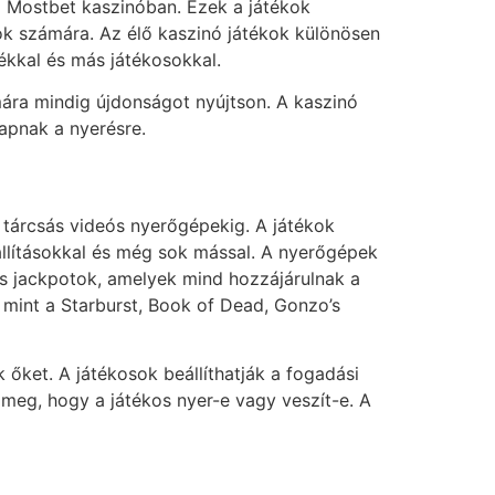
 a Mostbet kaszinóban. Ezek a játékok
sok számára. Az élő kaszinó játékok különösen
ékkal és más játékosokkal.
mára mindig újdonságot nyújtson. A kaszinó
apnak a nyerésre.
 tárcsás videós nyerőgépekig. A játékok
állításokkal és még sok mással. A nyerőgépek
és jackpotok, amelyek mind hozzájárulnak a
 mint a Starburst, Book of Dead, Gonzo’s
 őket. A játékosok beállíthatják a fogadási
meg, hogy a játékos nyer-e vagy veszít-e. A