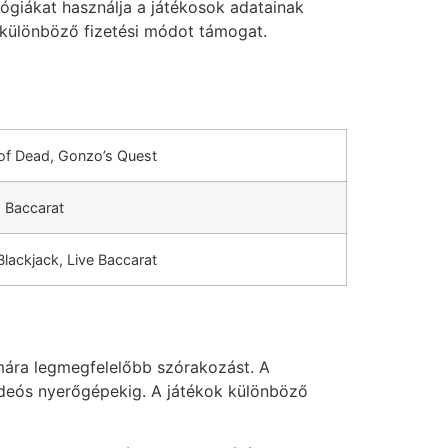
ógiákat használja a játékosok adatainak
 különböző fizetési módot támogat.
 of Dead, Gonzo’s Quest
, Baccarat
 Blackjack, Live Baccarat
ámára legmegfelelőbb szórakozást. A
deós nyerőgépekig. A játékok különböző