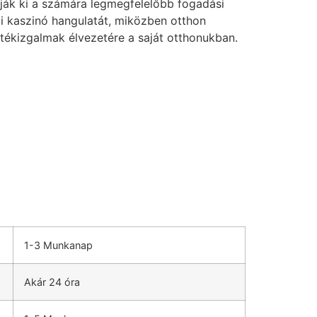
tják ki a számára legmegfelelőbb fogadási
di kaszinó hangulatát, miközben otthon
átékizgalmak élvezetére a saját otthonukban.
1-3 Munkanap
Akár 24 óra