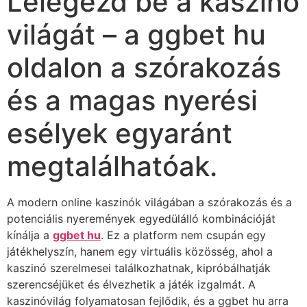
Lélegezd be a kaszinó
világát – a ggbet hu
oldalon a szórakozás
és a magas nyerési
esélyek egyaránt
megtalálhatóak.
A modern online kaszinók világában a szórakozás és a
potenciális nyeremények egyedülálló kombinációját
kínálja a
ggbet hu
. Ez a platform nem csupán egy
játékhelyszín, hanem egy virtuális közösség, ahol a
kaszinó szerelmesei találkozhatnak, kipróbálhatják
szerencséjüket és élvezhetik a játék izgalmát. A
kaszinóvilág folyamatosan fejlődik, és a ggbet hu arra