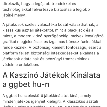
törekszik, hogy a legújabb trendekkel és
technológiákkal felvértezve biztosítsa a legjobb
játékélményt.
A játékosok széles választéka közül választhatnak, a
klasszikus asztali játékoktól, mint a blackjack és a
rulett, a modern videó nyerőgépekig, melyek lenyűgöző
grafikai megjelenéssel és izgalmas bónusz funkciókkal
rendelkeznek. A biztonság kiemelt fontosságú, ezért a
platform fejlett biztonsági intézkedéseket alkalmaz a
játékosok adatainak és pénzügyi tranzakcióinak
védelme érdekében.
A Kaszinó Játékok Kínálata
a ggbet hu-n
A ggbet hu széleskörű játékkínálatot kínál, amely
minden játékos igényeit kielégíti. A klasszikus asztali