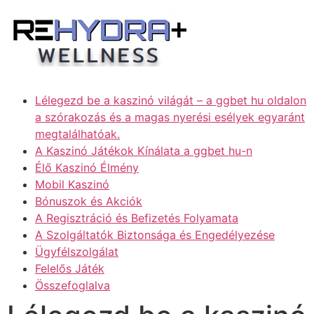
Skip
to
content
Lélegezd be a kaszinó világát – a ggbet hu oldalon
a szórakozás és a magas nyerési esélyek egyaránt
megtalálhatóak.
A Kaszinó Játékok Kínálata a ggbet hu-n
Élő Kaszinó Élmény
Mobil Kaszinó
Bónuszok és Akciók
A Regisztráció és Befizetés Folyamata
A Szolgáltatók Biztonsága és Engedélyezése
Ügyfélszolgálat
Felelős Játék
Összefoglalva