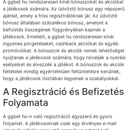
A ggbet hu rendszeresen kínál bónuszokat és akciókat
a játékosok számára. Az üdvözlő bónusz egy népszerű
ajánlat, amely a friss regisztrálóknak jár. Az üdvözlő
bónusz általában százalékos bónusz, amelyet a
befizetés összegének függvényében kapnak a
játékosok. Emellett, a ggbet hu rendszeresen kínál
ingyenes pörgetéseket, cashback akciókat és egyéb
promóciókat. A bónuszok és akciók remek lehetőséget
nyújtanak a játékosok számára, hogy növeljék a nyerési
esélyeiket és élvezzék a játékot. A bónuszok és akciók
feltételei mindig egyértelműen feltüntetésre kerülnek,
hogy a játékosok tisztában legyenek a szabályokkal.
A Regisztráció és Befizetés
Folyamata
A ggbet hu-n való regisztráció egyszerű és gyors
folyamat. A játékosoknak csak egy érvényes e-mail