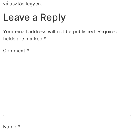
választás legyen.
Leave a Reply
Your email address will not be published.
Required
fields are marked
*
Comment
*
Name
*