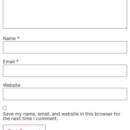
Name
*
Email
*
Website
Save my name, email, and website in this browser for
the next time I comment.