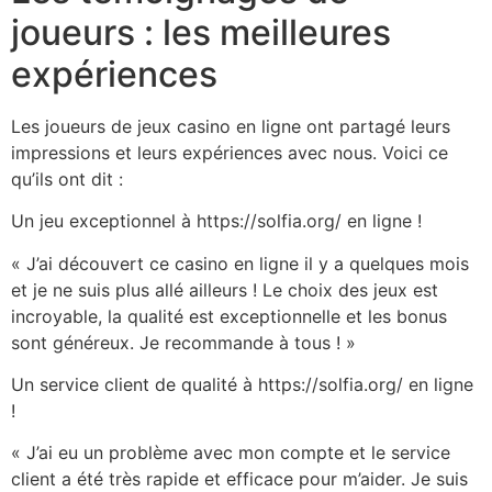
joueurs : les meilleures
expériences
Les joueurs de jeux casino en ligne ont partagé leurs
impressions et leurs expériences avec nous. Voici ce
qu’ils ont dit :
Un jeu exceptionnel à https://solfia.org/ en ligne !
« J’ai découvert ce casino en ligne il y a quelques mois
et je ne suis plus allé ailleurs ! Le choix des jeux est
incroyable, la qualité est exceptionnelle et les bonus
sont généreux. Je recommande à tous ! »
Un service client de qualité à https://solfia.org/ en ligne
!
« J’ai eu un problème avec mon compte et le service
client a été très rapide et efficace pour m’aider. Je suis