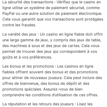
La sécurité des transactions : Vérifiez que le casino en
ligne utilise un système de paiement sécurisé, comme
PayPal ou une autre solution de paiement électronique.
Cela vous garantit que vos transactions sont protégées
contre les fraudes.
La variété des jeux : Un casino en ligne fiable doit offrir
une large gamme de jeux, y compris des jeux de table,
des machines à sous et des jeux de cartes. Cela vous
permet de trouver des jeux qui correspondent à vos
goûts et à vos préférences.
Les bonus et les promotions : Les casinos en ligne
fiables offrent souvent des bonus et des promotions
pour attirer de nouveaux joueurs. Cela peut inclure des
offres de bienvenue, des bonus de dépôt et des
promotions spéciales. Assurez-vous de bien
comprendre les conditions d’utilisation de ces offres.
La réputation et les retours des joueurs : Lisez les