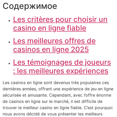
Содержимое
Les critères pour choisir un
casino en ligne fiable
Les meilleures offres de
casinos en ligne 2025
Les témoignages de joueurs
: les meilleures expériences
Les casinos en ligne sont devenus très populaires ces
dernières années, offrant une expérience de jeu en ligne
sécurisée et amusante. Cependant, avec l’offre énorme
de casinos en ligne sur le marché, il est difficile de
trouver le meilleur casino en ligne fiable. C’est pourquoi
nous avons décidé de vous présenter les meilleurs