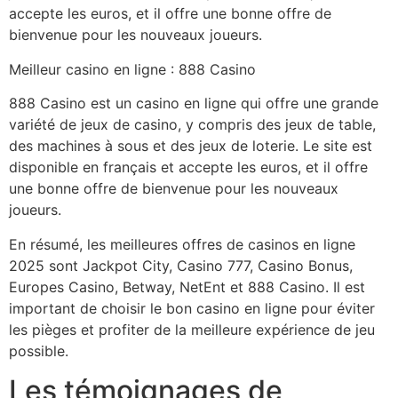
accepte les euros, et il offre une bonne offre de
bienvenue pour les nouveaux joueurs.
Meilleur casino en ligne : 888 Casino
888 Casino est un casino en ligne qui offre une grande
variété de jeux de casino, y compris des jeux de table,
des machines à sous et des jeux de loterie. Le site est
disponible en français et accepte les euros, et il offre
une bonne offre de bienvenue pour les nouveaux
joueurs.
En résumé, les meilleures offres de casinos en ligne
2025 sont Jackpot City, Casino 777, Casino Bonus,
Europes Casino, Betway, NetEnt et 888 Casino. Il est
important de choisir le bon casino en ligne pour éviter
les pièges et profiter de la meilleure expérience de jeu
possible.
Les témoignages de