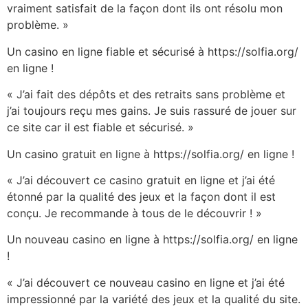
vraiment satisfait de la façon dont ils ont résolu mon
problème. »
Un casino en ligne fiable et sécurisé à https://solfia.org/
en ligne !
« J’ai fait des dépôts et des retraits sans problème et
j’ai toujours reçu mes gains. Je suis rassuré de jouer sur
ce site car il est fiable et sécurisé. »
Un casino gratuit en ligne à https://solfia.org/ en ligne !
« J’ai découvert ce casino gratuit en ligne et j’ai été
étonné par la qualité des jeux et la façon dont il est
conçu. Je recommande à tous de le découvrir ! »
Un nouveau casino en ligne à https://solfia.org/ en ligne
!
« J’ai découvert ce nouveau casino en ligne et j’ai été
impressionné par la variété des jeux et la qualité du site.