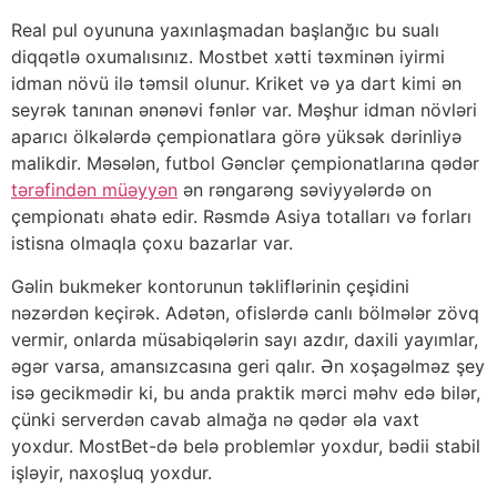
Real pul oyununa yaxınlaşmadan başlanğıc bu sualı
diqqətlə oxumalısınız. Mostbet xətti təxminən iyirmi
idman növü ilə təmsil olunur. Kriket və ya dart kimi ən
seyrək tanınan ənənəvi fənlər var. Məşhur idman növləri
aparıcı ölkələrdə çempionatlara görə yüksək dərinliyə
malikdir. Məsələn, futbol Gənclər çempionatlarına qədər
tərəfindən müəyyən
ən rəngarəng səviyyələrdə on
çempionatı əhatə edir. Rəsmdə Asiya totalları və forları
istisna olmaqla çoxu bazarlar var.
Gəlin bukmeker kontorunun təkliflərinin çeşidini
nəzərdən keçirək. Adətən, ofislərdə canlı bölmələr zövq
vermir, onlarda müsabiqələrin sayı azdır, daxili yayımlar,
əgər varsa, amansızcasına geri qalır. Ən xoşagəlməz şey
isə gecikmədir ki, bu anda praktik mərci məhv edə bilər,
çünki serverdən cavab almağa nə qədər əla vaxt
yoxdur. MostBet-də belə problemlər yoxdur, bədii stabil
işləyir, naxoşluq yoxdur.