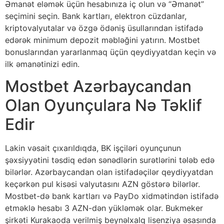
Əmanət eləmək üçün hesabınıza iç olun və “Əmanət”
seçimini seçin. Bank kartları, elektron cüzdanlar,
kriptovalyutalar və özgə ödəniş üsullarından istifadə
edərək minimum depozit məbləğini yatırın. Mostbet
bonuslarından yararlanmaq üçün qeydiyyatdan keçin və
ilk əmanətinizi edin.
Mostbet Azərbaycandan
Olan Oyunçulara Nə Təklif
Edir
Lakin vəsait çıxarıldıqda, BK işçiləri oyunçunun
şəxsiyyətini təsdiq edən sənədlərin surətlərini tələb edə
bilərlər. Azərbaycandan olan istifadəçilər qeydiyyatdan
keçərkən pul kisəsi valyutasını AZN göstərə bilərlər.
Mostbet-də bank kartları və PayDo xidmətindən istifadə
etməklə hesabı 3 AZN-dən yükləmək olar. Bukmeker
şirkəti Kurakaoda verilmiş beynəlxalq lisenziya əsasında