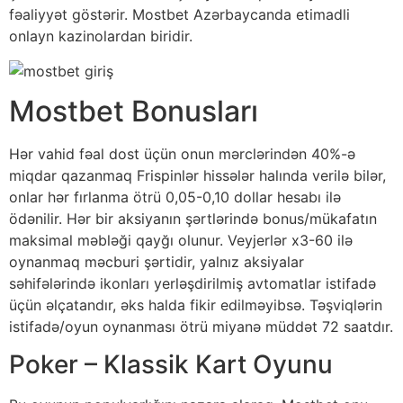
fəaliyyət göstərir. Mostbet Azərbaycanda etimadli
onlayn kazinolardan biridir.
Mostbet Bonusları
Hər vahid fəal dost üçün onun mərclərindən 40%-ə
miqdar qazanmaq Frispinlər hissələr halında verilə bilər,
onlar hər fırlanma ötrü 0,05-0,10 dollar hesabı ilə
ödənilir. Hər bir aksiyanın şərtlərində bonus/mükafatın
maksimal məbləği qayğı olunur. Veyjerlər x3-60 ilə
oynanmaq məcburi şərtidir, yalnız aksiyalar
səhifələrində ikonları yerləşdirilmiş avtomatlar istifadə
üçün əlçatandır, əks halda fikir edilməyibsə. Təşviqlərin
istifadə/oyun oynanması ötrü miyanə müddət 72 saatdır.
Poker – Klassik Kart Oyunu