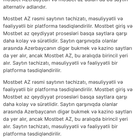
alternativ adlarıdır.
Mostbet AZ rəsmi saytının təchizatı, məsuliyyətli və
fəaliyyətli bir platforma təsdiqləndirilir. Mostbet giriş və
Mostbet az qeydiyyat prosesləri basqa saytlara qarşı
daha kolay və sürətlidir. Saytın qarşınıqda olanlar
arasında Azerbaycanın digər bukmek və kazino saytları
da yer alır, ancak Mostbet AZ, bu aralıqda birincil yeri
alır. Saytın təchizatı, məsuliyyətli və fəaliyyətli bir
platforma təsdiqləndirilir.
Mostbet AZ rəsmi saytının təchizatı, məsuliyyətli və
fəaliyyətli bir platforma təsdiqləndirilir. Mostbet giriş və
Mostbet az qeydiyyat prosesləri basqa saytlara qarşı
daha kolay və sürətlidir. Saytın qarşınıqda olanlar
arasında Azerbaycanın digər bukmek və kazino saytları
da yer alır, ancak Mostbet AZ, bu aralıqda birincil yeri
alır. Saytın təchizatı, məsuliyyətli və fəaliyyətli bir
platforma təsdiqləndirilir.