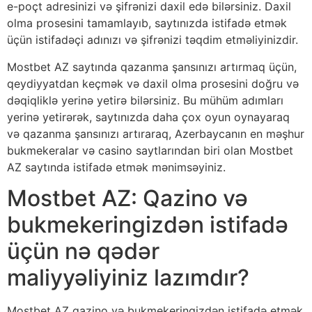
e-poçt adresinizi və şifrənizi daxil edə bilərsiniz. Daxil
olma prosesini tamamlayıb, saytınızda istifadə etmək
üçün istifadəçi adınızı və şifrənizi təqdim etməliyinizdir.
Mostbet AZ saytında qazanma şansınızı artırmaq üçün,
qeydiyyatdan keçmək və daxil olma prosesini doğru və
dəqiqliklə yerinə yetirə bilərsiniz. Bu mühüm adımları
yerinə yetirərək, saytınızda daha çox oyun oynayaraq
və qazanma şansınızı artıraraq, Azerbaycanın en məşhur
bukmekeralar və casino saytlarından biri olan Mostbet
AZ saytında istifadə etmək mənimsəyiniz.
Mostbet AZ: Qazino və
bukmekeringizdən istifadə
üçün nə qədər
maliyyəliyiniz lazımdır?
Mostbet AZ qazino və bukmekeringizdən istifadə etmək