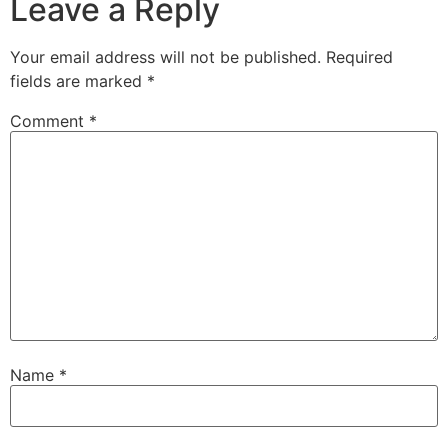
Leave a Reply
Your email address will not be published.
Required
fields are marked
*
Comment
*
Name
*