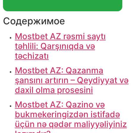
Содержимое
Mostbet AZ rəsmi saytı
təhlili: Qarşınıqda və
təchizatı
Mostbet AZ: Qazanma
şansını artırın – Qeydiyyat və
daxil olma prosesini
Mostbet AZ: Qazino və
bukmekeringizdən istifadə
üçün nə qədər maliyyəliyiniz