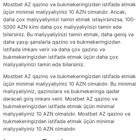
Mostbet AZ qazino və bukmekeringizdən istifadə etmək
üçün minimal maliyyəliyiniz 10 AZN olmalıdır. Ancak,
daha çox maliyyəliyinizi təmin etmək istəyirsinizsə, 100-
5000 AZN kimi daha çox maliyyəliyinizi təmin edə
bilərsiniz. Bu maliyyəliyinizi təmin etmək, daha geniş və
daha yaxşı şanslarla qazino və bukmekeringizdən
istifadə imkanı verir və daha çox qazino və
bukmekeringizdən istifadə etmək üçün daha çox
maliyyəliyinizi təmin edə bilərsiniz.
Mostbet AZ qazino və bukmekeringizdən istifadə etmək
üçün minimal maliyyəliyiniz 10 AZN olmalıdır. Bu minimal
maliyyəliyiniz, qazinolara və bukmekeringə qədər
dərəcəli giriş imkanı verir. Mostbet AZ qazino və
bukmekeringizdən istifadə etmək üçün minimal
maliyyəliyiniz 10 AZN olmalıdır. Mostbet AZ qazino və
bukmekeringizdən istifadə etmək üçün minimal
maliyyəliyiniz 10 AZN olmalıdır.