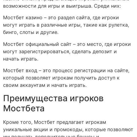
возможности для игры и выигрыша. Среди них:
Мостбет казино – это раздел сайта, где игроки
могут играть в различные игры, такие как рулетка,
бинго, слоты и другие.
Мостбет официальный сайт – это место, где игроки
могут зарегистрироваться, сделать депозит и
начать играть.
Мостбет вход – это процесс регистрации на сайте,
который позволяет игрокам получить доступ к
своим аккаунтам и начать играть.
Преимущества игроков
Мостбета
Кроме того, Мостбет предлагает игрокам
уникальные акции и промокоды, которые позволяют
им получать дополнительные бонусы и