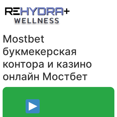
Skip
to
content
Mostbet
букмекерская
контора и казино
онлайн Мостбет