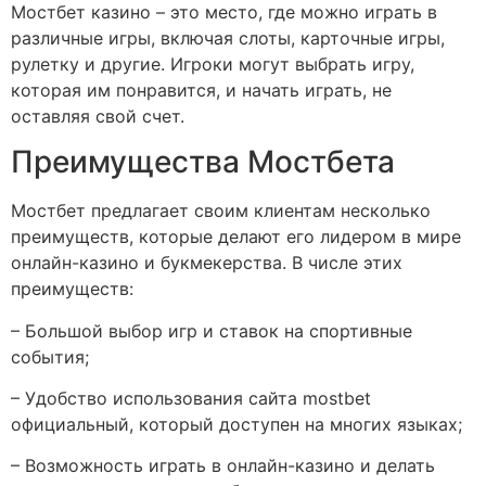
Мостбет казино – это место, где можно играть в
различные игры, включая слоты, карточные игры,
рулетку и другие. Игроки могут выбрать игру,
которая им понравится, и начать играть, не
оставляя свой счет.
Преимущества Мостбета
Мостбет предлагает своим клиентам несколько
преимуществ, которые делают его лидером в мире
онлайн-казино и букмекерства. В числе этих
преимуществ:
– Большой выбор игр и ставок на спортивные
события;
– Удобство использования сайта mostbet
официальный, который доступен на многих языках;
– Возможность играть в онлайн-казино и делать