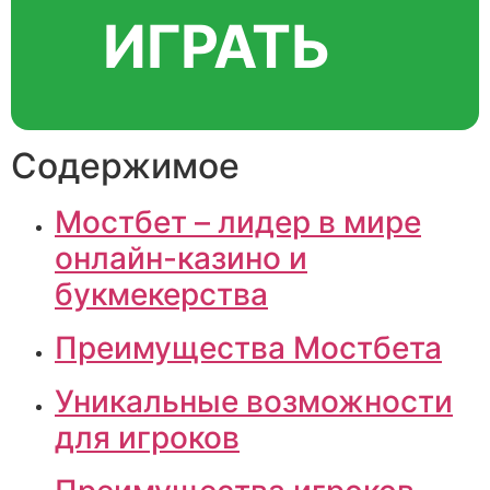
ИГРАТЬ
Содержимое
Мостбет – лидер в мире
онлайн-казино и
букмекерства
Преимущества Мостбета
Уникальные возможности
для игроков