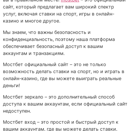
сайт, который предлагает вам широкий спектр
услуг, включая ставки на спорт, игры в онлайн-
казино и многое другое.
Мы знаем, что важны безопасность и
конфиденциальность, поэтому наша платформа
обеспечивает безопасный доступ к вашим
аккаунтам и транзакциям.
Мостбет официальный сайт – это не только
возможность делать ставки на спорт, но и играть в
онлайн-казино, где вы можете выиграть реальные
деньги!
Мостбет зеркало – это дополнительный способ
доступа к вашим аккаунтам, если официальный сайт
недоступен.
Мостбет вход – это простой и быстрый доступ к
вашим аккаунтам, где вы можете делать ставки,