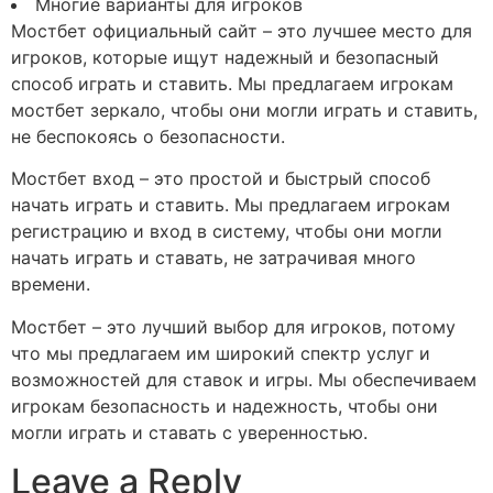
Многие варианты для игроков
Мостбет официальный сайт – это лучшее место для
игроков, которые ищут надежный и безопасный
способ играть и ставить. Мы предлагаем игрокам
мостбет зеркало, чтобы они могли играть и ставить,
не беспокоясь о безопасности.
Мостбет вход – это простой и быстрый способ
начать играть и ставить. Мы предлагаем игрокам
регистрацию и вход в систему, чтобы они могли
начать играть и ставать, не затрачивая много
времени.
Мостбет – это лучший выбор для игроков, потому
что мы предлагаем им широкий спектр услуг и
возможностей для ставок и игры. Мы обеспечиваем
игрокам безопасность и надежность, чтобы они
могли играть и ставать с уверенностью.
Leave a Reply