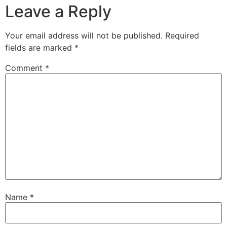
Leave a Reply
Your email address will not be published.
Required
fields are marked
*
Comment
*
Name
*