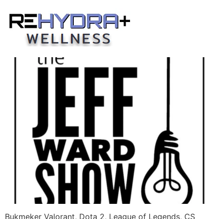
Skip
to
content
Bukmeker Valorant, Dota 2, League of Legends, CS