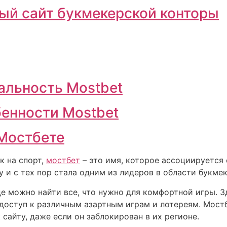
ый сайт букмекерской конторы
альность Mostbet
енности Mostbet
 Мостбете
к на спорт,
мостбет
– это имя, которое ассоциируется
у и с тех пор стала одним из лидеров в области букме
де можно найти все, что нужно для комфортной игры. З
 доступ к различным азартным играм и лотереям. Мост
сайту, даже если он заблокирован в их регионе.