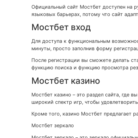
Официальный сайт Мостбет доступен на ру
языковых барьерах, потому что сайт адап
Мостбет вход
Для доступа к функциональным возможнос
минуты, просто заполнив форму регистрац
После регистрации вы сможете делать став
функцию поиска и функцию просмотра рез
Мостбет казино
Мостбет казино – это раздел сайта, где в
широкий спектр игр, чтобы удовлетворить
Кроме того, казино Мостбет предлагает р
Мостбет зеркало
Мостбет зеркало – это зеркало официальн