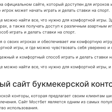
на официальном сайте, который доступен для игроков 
 игрок может начать играть и делать ставки на спорт.
де можно найти все, что нужно для комфортной игры.
рах, а также получать доступ к различным азартным иг
об играть и делать ставки на спорт.
ся о своих игроках и обеспечивает им комфортную игру
ортной игры, и где можно чувствовать себя уверенно и
дежный и комфортный способ играть и делать ставки н
де можно найти все, что нужно для комфортной игры, и
ый сайт букмекерской конт
ской конторы, которая предлагает своим клиентам шир
влечения. Сайт Мостбет является одним из самых попул
тво использования.