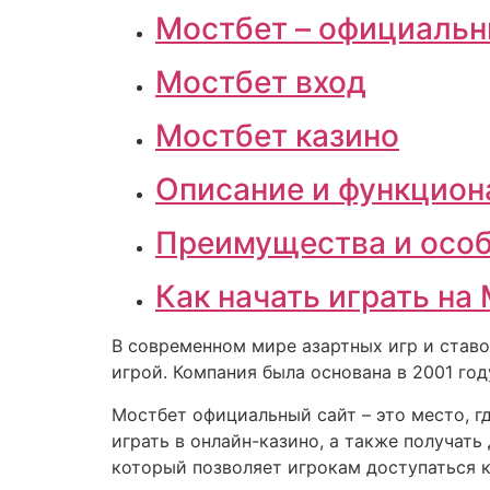
Мостбет – официальн
Мостбет вход
Мостбет казино
Описание и функцион
Преимущества и особ
Как начать играть на
В современном мире азартных игр и ставо
игрой. Компания была основана в 2001 год
Мостбет официальный сайт – это место, г
играть в онлайн-казино, а также получать
который позволяет игрокам доступаться к 