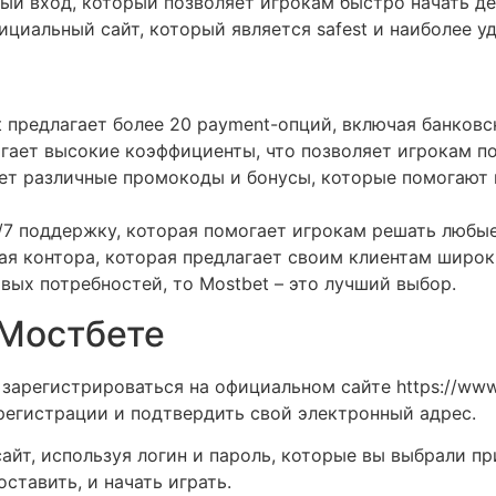
ый вход, который позволяет игрокам быстро начать дел
ициальный сайт, который является safest и наиболее у
предлагает более 20 payment-опций, включая банковск
гает высокие коэффициенты, что позволяет игрокам по
ет различные промокоды и бонусы, которые помогают и
4/7 поддержку, которая помогает игрокам решать любы
кая контора, которая предлагает своим клиентам широк
вых потребностей, то Mostbet – это лучший выбор.
 Мостбете
зарегистрироваться на официальном сайте https://www.
регистрации и подтвердить свой электронный адрес.
айт, используя логин и пароль, которые вы выбрали пр
ставить, и начать играть.