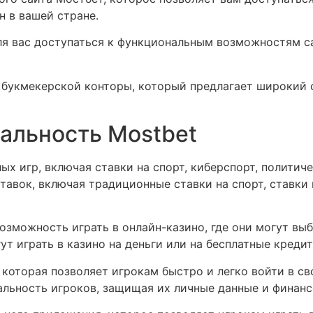
 в вашей стране.
ля вас доступаться к функциональным возможностям с
 букмекерской конторы, который предлагает широкий с
альность Mostbet
х игр, включая ставки на спорт, киберспорт, политиче
тавок, включая традиционные ставки на спорт, ставки 
озможность играть в онлайн-казино, где они могут выбр
гут играть в казино на деньги или на бесплатные кредит
которая позволяет игрокам быстро и легко войти в сво
альность игроков, защищая их личные данные и финан