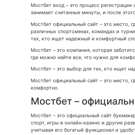
Мостбет вход – это процесс регистрации 
занимает считанные минуты, и после этого
Мостбет официальный сайт – это место, г
различных спортсменах, командах и турни
тех, кто ищет надежный и комфортный спос
Мостбет – это компания, которая заботит
где можно найти все, что нужно для комф
Мостбет – это выбор для тех, кто ищет на
Мостбет официальный сайт – это место, г
комфортно.
Мостбет – официальн
Мостбет – это официальный сайт букмекер
спорт, игры в онлайн-казино и другие раз
учитывая его богатый функционал и удобс