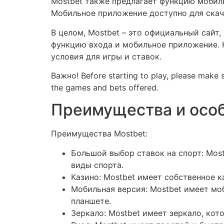
Mostbet также предлагает функцию мобиль
Мобильное приложение доступно для скач
В целом, Mostbet – это официальный сайт,
функцию входа и мобильное приложение. 
условия для игры и ставок.
Важно! Before starting to play, please make s
the games and bets offered.
Преимущества и особ
Преимущества Mostbet:
Большой выбор ставок на спорт: Most
виды спорта.
Казино: Mostbet имеет собственное ка
Мобильная версия: Mostbet имеет моб
планшете.
Зеркало: Mostbet имеет зеркало, кото