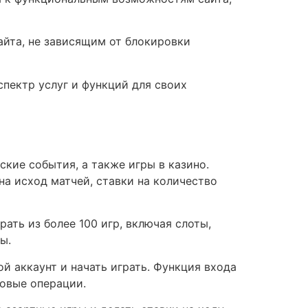
айта, не зависящим от блокировки
пектр услуг и функций для своих
ские события, а также игры в казино.
на исход матчей, ставки на количество
ать из более 100 игр, включая слоты,
ы.
й аккаунт и начать играть. Функция входа
совые операции.