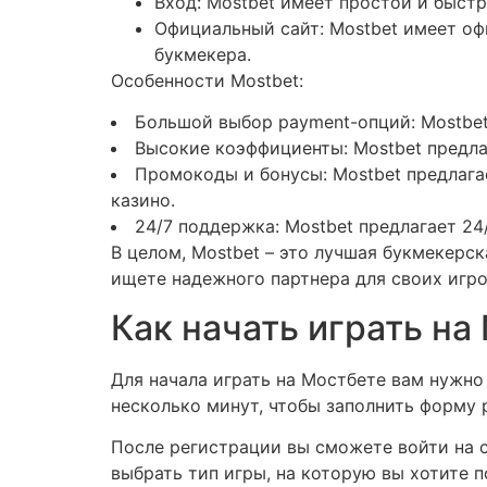
Вход: Mostbet имеет простой и быстр
Официальный сайт: Mostbet имеет оф
букмекера.
Особенности Mostbet:
Большой выбор payment-опций: Mostbet 
Высокие коэффициенты: Mostbet предла
Промокоды и бонусы: Mostbet предлага
казино.
24/7 поддержка: Mostbet предлагает 2
В целом, Mostbet – это лучшая букмекерс
ищете надежного партнера для своих игро
Как начать играть на
Для начала играть на Мостбете вам нужно 
несколько минут, чтобы заполнить форму 
После регистрации вы сможете войти на с
выбрать тип игры, на которую вы хотите по