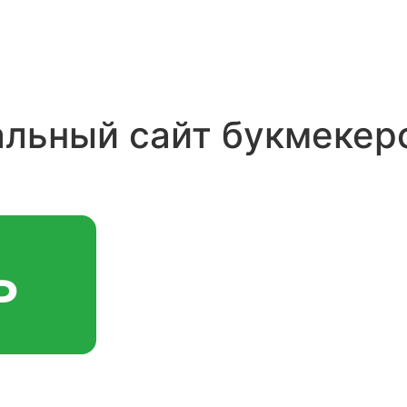
альный сайт букмекер
Ь