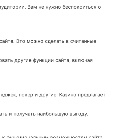
аудитории. Вам не нужно беспокоиться о
айте. Это можно сделать в считанные
овать другие функции сайта, включая
экджек, покер и другие. Казино предлагает
ать и получать наибольшую выгоду.
ся к функциональным возможностям сайта,