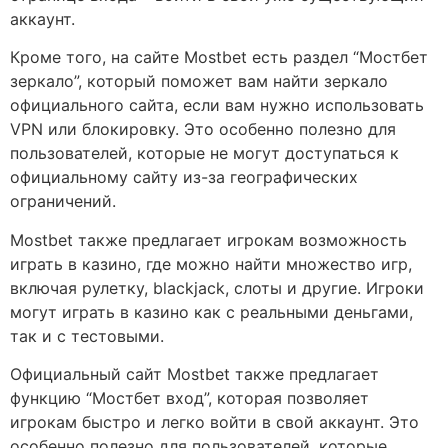
аккаунт.
Кроме того, на сайте Mostbet есть раздел “Мостбет
зеркало”, который поможет вам найти зеркало
официального сайта, если вам нужно использовать
VPN или блокировку. Это особенно полезно для
пользователей, которые не могут доступаться к
официальному сайту из-за географических
ограничений.
Mostbet также предлагает игрокам возможность
играть в казино, где можно найти множество игр,
включая рулетку, blackjack, слоты и другие. Игроки
могут играть в казино как с реальными деньгами,
так и с тестовыми.
Официальный сайт Mostbet также предлагает
функцию “Мостбет вход”, которая позволяет
игрокам быстро и легко войти в свой аккаунт. Это
особенно полезно для пользователей, которые