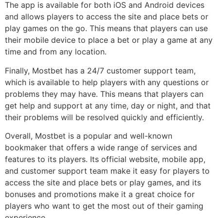
The app is available for both iOS and Android devices
and allows players to access the site and place bets or
play games on the go. This means that players can use
their mobile device to place a bet or play a game at any
time and from any location.
Finally, Mostbet has a 24/7 customer support team,
which is available to help players with any questions or
problems they may have. This means that players can
get help and support at any time, day or night, and that
their problems will be resolved quickly and efficiently.
Overall, Mostbet is a popular and well-known
bookmaker that offers a wide range of services and
features to its players. Its official website, mobile app,
and customer support team make it easy for players to
access the site and place bets or play games, and its
bonuses and promotions make it a great choice for
players who want to get the most out of their gaming
experience.