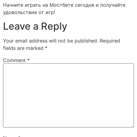
Начните играть на Мостбете сегодня и получайте
удовольствие от игр!
Leave a Reply
Your email address will not be published.
Required
fields are marked
*
Comment
*