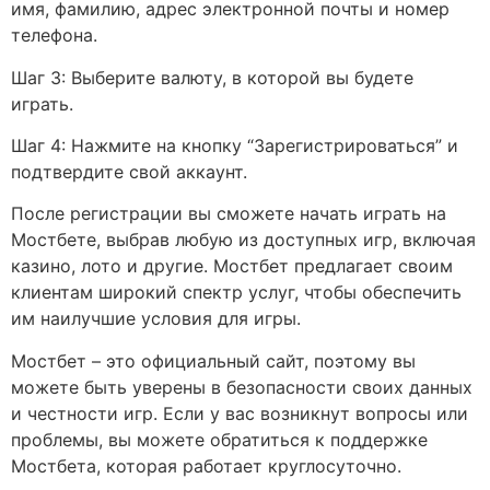
имя, фамилию, адрес электронной почты и номер
телефона.
Шаг 3: Выберите валюту, в которой вы будете
играть.
Шаг 4: Нажмите на кнопку “Зарегистрироваться” и
подтвердите свой аккаунт.
После регистрации вы сможете начать играть на
Мостбете, выбрав любую из доступных игр, включая
казино, лото и другие. Мостбет предлагает своим
клиентам широкий спектр услуг, чтобы обеспечить
им наилучшие условия для игры.
Мостбет – это официальный сайт, поэтому вы
можете быть уверены в безопасности своих данных
и честности игр. Если у вас возникнут вопросы или
проблемы, вы можете обратиться к поддержке
Мостбета, которая работает круглосуточно.