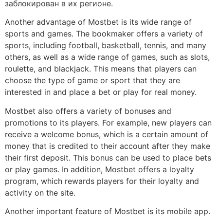
заблокирован в их регионе.
Another advantage of Mostbet is its wide range of
sports and games. The bookmaker offers a variety of
sports, including football, basketball, tennis, and many
others, as well as a wide range of games, such as slots,
roulette, and blackjack. This means that players can
choose the type of game or sport that they are
interested in and place a bet or play for real money.
Mostbet also offers a variety of bonuses and
promotions to its players. For example, new players can
receive a welcome bonus, which is a certain amount of
money that is credited to their account after they make
their first deposit. This bonus can be used to place bets
or play games. In addition, Mostbet offers a loyalty
program, which rewards players for their loyalty and
activity on the site.
Another important feature of Mostbet is its mobile app.