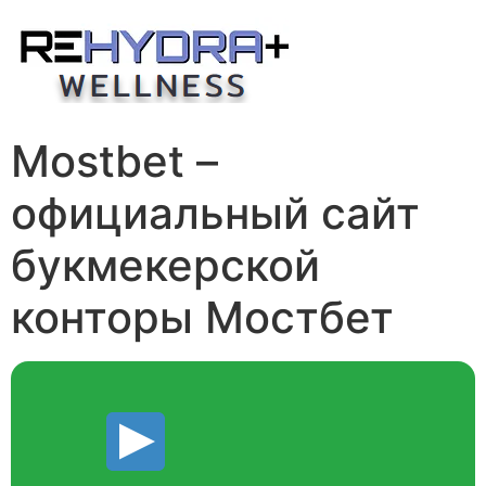
Skip
to
content
Mostbet –
официальный сайт
букмекерской
конторы Мостбет