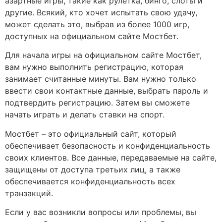
азартные игры, такие как рулетка, бинго, слоты и
другие. Всякий, кто хочет испытать свою удачу,
может сделать это, выбрав из более 1000 игр,
доступных на официальном сайте Мостбет.
Для начала игры на официальном сайте Мостбет,
вам нужно выполнить регистрацию, которая
занимает считанные минуты. Вам нужно только
ввести свои контактные данные, выбрать пароль и
подтвердить регистрацию. Затем вы сможете
начать играть и делать ставки на спорт.
Мостбет – это официальный сайт, который
обеспечивает безопасность и конфиденциальность
своих клиентов. Все данные, передаваемые на сайте,
защищены от доступа третьих лиц, а также
обеспечивается конфиденциальность всех
транзакций.
Если у вас возникли вопросы или проблемы, вы