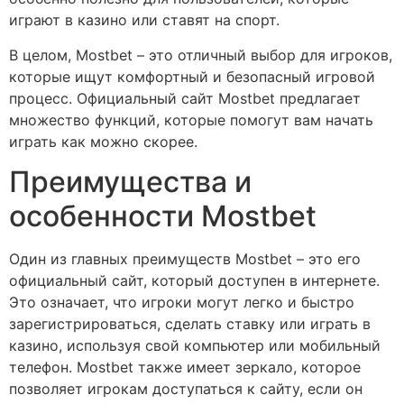
играют в казино или ставят на спорт.
В целом, Mostbet – это отличный выбор для игроков,
которые ищут комфортный и безопасный игровой
процесс. Официальный сайт Mostbet предлагает
множество функций, которые помогут вам начать
играть как можно скорее.
Преимущества и
особенности Mostbet
Один из главных преимуществ Mostbet – это его
официальный сайт, который доступен в интернете.
Это означает, что игроки могут легко и быстро
зарегистрироваться, сделать ставку или играть в
казино, используя свой компьютер или мобильный
телефон. Mostbet также имеет зеркало, которое
позволяет игрокам доступаться к сайту, если он