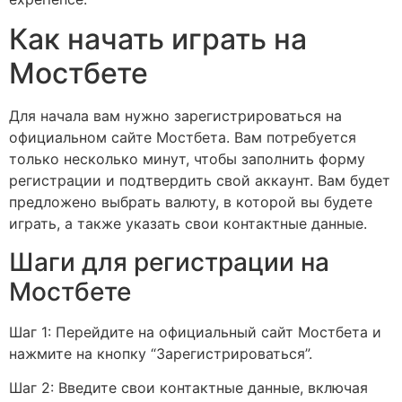
Как начать играть на
Мостбете
Для начала вам нужно зарегистрироваться на
официальном сайте Мостбета. Вам потребуется
только несколько минут, чтобы заполнить форму
регистрации и подтвердить свой аккаунт. Вам будет
предложено выбрать валюту, в которой вы будете
играть, а также указать свои контактные данные.
Шаги для регистрации на
Мостбете
Шаг 1: Перейдите на официальный сайт Мостбета и
нажмите на кнопку “Зарегистрироваться”.
Шаг 2: Введите свои контактные данные, включая