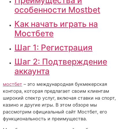
Преимущества и
особенности Mostbet
Как начать играть на
Мостбете
Шаг 1: Регистрация
Шаг 2: Подтверждение
аккаунта
мостбет
– это международная букмекерская
контора, которая предлагает своим клиентам
широкий спектр услуг, включая ставки на спорт,
казино и другие игры. В этом обзоре мы
рассмотрим официальный сайт Мостбет, его
функциональность и преимущества.