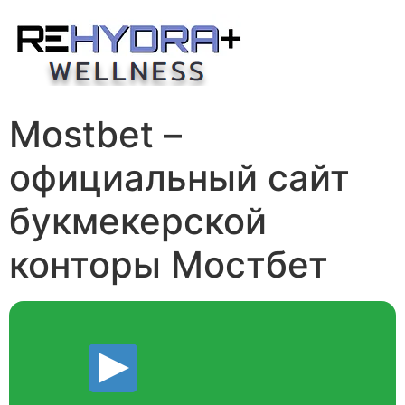
Skip
to
content
Mostbet –
официальный сайт
букмекерской
конторы Мостбет