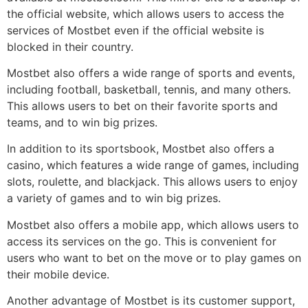
the official website, which allows users to access the
services of Mostbet even if the official website is
blocked in their country.
Mostbet also offers a wide range of sports and events,
including football, basketball, tennis, and many others.
This allows users to bet on their favorite sports and
teams, and to win big prizes.
In addition to its sportsbook, Mostbet also offers a
casino, which features a wide range of games, including
slots, roulette, and blackjack. This allows users to enjoy
a variety of games and to win big prizes.
Mostbet also offers a mobile app, which allows users to
access its services on the go. This is convenient for
users who want to bet on the move or to play games on
their mobile device.
Another advantage of Mostbet is its customer support,