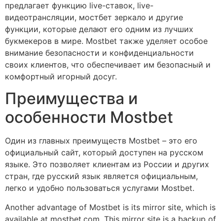
предлагает функцию live-ставок, live-
видеотрансляции, мостбет зеркало и другие
функции, которые делают его одним из лучших
букмекеров в мире. Mostbet также уделяет особое
внимание безопасности и конфиденциальности
своих клиентов, что обеспечивает им безопасный и
комфортный игорный досуг.
Преимущества и
особенности Mostbet
Один из главных преимуществ Mostbet – это его
официальный сайт, который доступен на русском
языке. Это позволяет клиентам из России и других
стран, где русский язык является официальным,
легко и удобно пользоваться услугами Mostbet.
Another advantage of Mostbet is its mirror site, which is
available at mostbet.com. This mirror site is a backup of