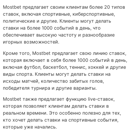
Mostbet предлагает своим клиентам более 20 типов
ставок, включая спортивные, киберспортивные,
политические и другие. Клиенты могут делать
ставки на более 1000 событий в день, что
обеспечивает высокую частоту и разнообразие
игорных возможностей.
Кроме того, Mostbet предлагает свою линию ставок,
которая включает в себя более 1000 событий в день,
включая футбол, баскетбол, теннис, хоккей и другие
виды спорта. Клиенты могут делать ставки на
исходы матчей, количество забитых голов,
победителя турнира и другие варианты.
Mostbet также предлагает функцию live-ставок,
которая позволяет клиентам делать ставки в
реальном времени. Это особенно полезно для тех,
кто хочет делать ставки на спортивные события,
которые уже начались.