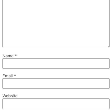
Name
*
Email
*
Website