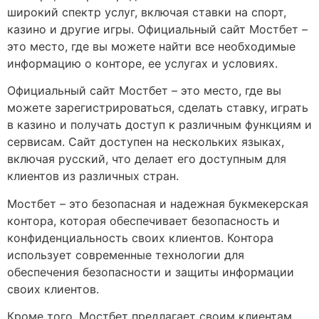
широкий спектр услуг, включая ставки на спорт,
казино и другие игры. Официальный сайт Мостбет –
это место, где вы можете найти все необходимые
информацию о конторе, ее услугах и условиях.
Официальный сайт Мостбет – это место, где вы
можете зарегистрироваться, сделать ставку, играть
в казино и получать доступ к различным функциям и
сервисам. Сайт доступен на нескольких языках,
включая русский, что делает его доступным для
клиентов из различных стран.
Мостбет – это безопасная и надежная букмекерская
контора, которая обеспечивает безопасность и
конфиденциальность своих клиентов. Контора
использует современные технологии для
обеспечения безопасности и защиты информации
своих клиентов.
Кроме того, Мостбет предлагает своим клиентам