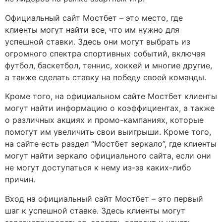
Официальный сайт Мостбет – это место, где
клиенты могут найти все, что им нужно для
успешной ставки. Здесь они могут выбрать из
огромного спектра спортивных событий, включая
футбол, баскетбол, теннис, хоккей и многие другие,
а также сделать ставку на победу своей команды.
Кроме того, на официальном сайте Мостбет клиенты
могут найти информацию о коэффициентах, а также
о различных акциях и промо-кампаниях, которые
помогут им увеличить свои выигрыши. Кроме того,
на сайте есть раздел “Мостбет зеркало”, где клиенты
могут найти зеркало официального сайта, если они
не могут доступаться к нему из-за каких-либо
причин.
Вход на официальный сайт Мостбет – это первый
шаг к успешной ставке. Здесь клиенты могут