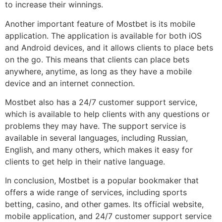
to increase their winnings.
Another important feature of Mostbet is its mobile
application. The application is available for both iOS
and Android devices, and it allows clients to place bets
on the go. This means that clients can place bets
anywhere, anytime, as long as they have a mobile
device and an internet connection.
Mostbet also has a 24/7 customer support service,
which is available to help clients with any questions or
problems they may have. The support service is
available in several languages, including Russian,
English, and many others, which makes it easy for
clients to get help in their native language.
In conclusion, Mostbet is a popular bookmaker that
offers a wide range of services, including sports
betting, casino, and other games. Its official website,
mobile application, and 24/7 customer support service