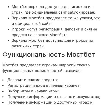
Мостбет зеркало доступно для игроков из
стран, где официальный сайт заблокирован;
Зеркало Мостбет предлагает те же услуги, что
и официальный сайт;
Игроки могут регистрация, депозит и снятие
средств на зеркале Мостбет;
Зеркало Мостбет доступно для игроков из
различных стран.
Функциональность Мостбет
Мостбет предлагает игрокам широкий спектр
функциональных возможностей, включая:
Депозит и снятие средств;
Регистрация и вход в личный кабинет;
Выбор игры и начало игры;
Получение информации о ставках и результатах;
Получение информации о доступных играх и