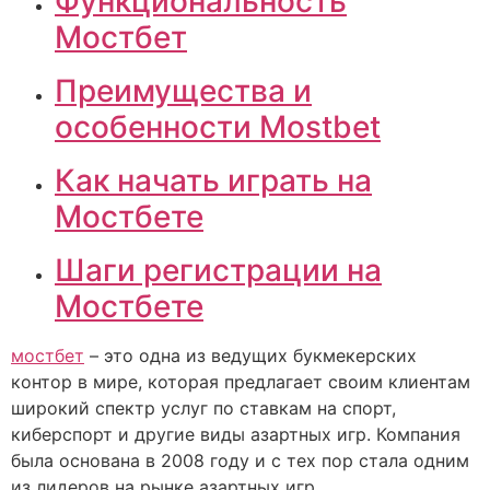
Функциональность
Мостбет
Преимущества и
особенности Mostbet
Как начать играть на
Мостбете
Шаги регистрации на
Мостбете
мостбет
– это одна из ведущих букмекерских
контор в мире, которая предлагает своим клиентам
широкий спектр услуг по ставкам на спорт,
киберспорт и другие виды азартных игр. Компания
была основана в 2008 году и с тех пор стала одним
из лидеров на рынке азартных игр.