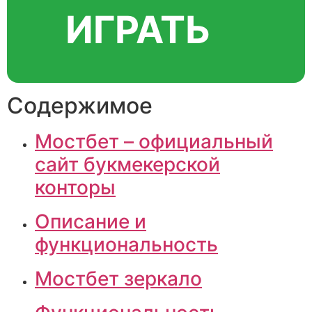
ИГРАТЬ
Содержимое
Мостбет – официальный
сайт букмекерской
конторы
Описание и
функциональность
Мостбет зеркало