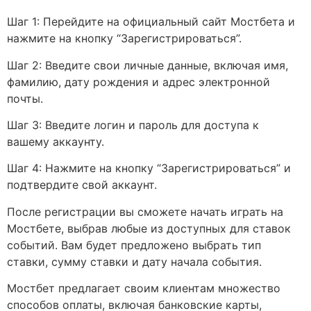
Шаг 1: Перейдите на официальный сайт Мостбета и
нажмите на кнопку “Зарегистрироваться”.
Шаг 2: Введите свои личные данные, включая имя,
фамилию, дату рождения и адрес электронной
почты.
Шаг 3: Введите логин и пароль для доступа к
вашему аккаунту.
Шаг 4: Нажмите на кнопку “Зарегистрироваться” и
подтвердите свой аккаунт.
После регистрации вы сможете начать играть на
Мостбете, выбрав любые из доступных для ставок
событий. Вам будет предложено выбрать тип
ставки, сумму ставки и дату начала события.
Мостбет предлагает своим клиентам множество
способов оплаты, включая банковские карты,