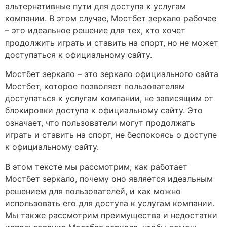
альтернативные пути для доступа к услугам
компании. В этом случае, Мостбет зеркало рабочее
– это идеальное решение для тех, кто хочет
продолжить играть и ставить на спорт, но не может
доступаться к официальному сайту.
Мостбет зеркало – это зеркало официального сайта
Мостбет, которое позволяет пользователям
доступаться к услугам компании, не зависящим от
блокировки доступа к официальному сайту. Это
означает, что пользователи могут продолжать
играть и ставить на спорт, не беспокоясь о доступе
к официальному сайту.
В этом тексте мы рассмотрим, как работает
Мостбет зеркало, почему оно является идеальным
решением для пользователей, и как можно
использовать его для доступа к услугам компании.
Мы также рассмотрим преимущества и недостатки