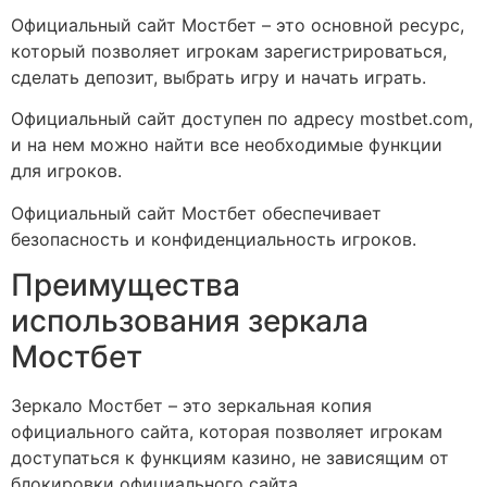
Официальный сайт Мостбет – это основной ресурс,
который позволяет игрокам зарегистрироваться,
сделать депозит, выбрать игру и начать играть.
Официальный сайт доступен по адресу mostbet.com,
и на нем можно найти все необходимые функции
для игроков.
Официальный сайт Мостбет обеспечивает
безопасность и конфиденциальность игроков.
Преимущества
использования зеркала
Мостбет
Зеркало Мостбет – это зеркальная копия
официального сайта, которая позволяет игрокам
доступаться к функциям казино, не зависящим от
блокировки официального сайта.