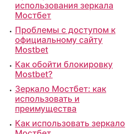
использования зеркала
Мостбет
Проблемы с доступом к
официальному сайту
Mostbet
Как обойти блокировку
Mostbet?
Зеркало Мостбет: как
использовать и
преимущества
Как использовать зеркало
Мостбет