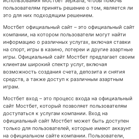
использования Мостбет зеркала, чтобы помочь
пользователям принять решение о том, является ли
это для них подходящим решением.
Мостбет официальный сайт – это официальный сайт
компании, на котором пользователи могут найти
информацию о различных услугах, включая ставки
на спорт, игры в казино, лотереи и другие азартные
игры. Официальный сайт Мостбет предлагает своим
клиентам широкий спектр услуг, включая
возможность создания счета, депозита и снятия
средств, а также доступ к различным азартным
играм.
Мостбет вход – это процесс входа на официальный
сайт Мостбет, который позволяет пользователям
доступаться к услугам компании. Вход на
официальный сайт Мостбет может быть доступен
только для пользователей, которые имеют аккаунт
на официальном сайте компании. Пользователи,