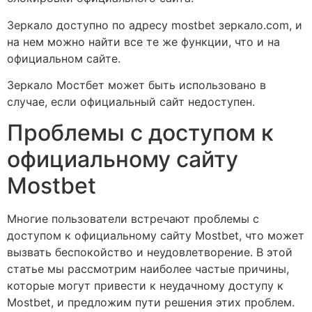
Зеркало доступно по адресу mostbet зеркало.com, и
на нем можно найти все те же функции, что и на
официальном сайте.
Зеркало Мостбет может быть использовано в
случае, если официальный сайт недоступен.
Проблемы с доступом к
официальному сайту
Mostbet
Многие пользователи встречают проблемы с
доступом к официальному сайту Mostbet, что может
вызвать беспокойство и неудовлетворение. В этой
статье мы рассмотрим наиболее частые причины,
которые могут привести к неудачному доступу к
Mostbet, и предложим пути решения этих проблем.