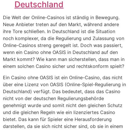
Deutschland
Die Welt der Online-Casinos ist ständig in Bewegung.
Neue Anbieter treten auf den Markt, während andere
ihre Tore schließen. In Deutschland ist die Situation
noch komplexer, da die Regulierung und Zulassung von
Online-Casinos streng geregelt ist. Doch was passiert,
wenn ein Casino ohne OASIS in Deutschland auf den
Markt kommt? Wie kann man sicherstellen, dass man in
einem solchen Casino sicher und rechtskonform spielt?
Ein Casino ohne OASIS ist ein Online-Casino, das nicht
über eine Lizenz von OASIS (Online-Spiel-Regulierung in
Deutschland) verfügt. Das bedeutet, dass das Casino
nicht von der deutschen Regulierungsbehörde
genehmigt wurde und somit nicht den gleichen Schutz
und die gleichen Regeln wie ein lizenziertes Casino
bietet. Das kann für Spieler eine Herausforderung
darstellen, da sie sich nicht sicher sind, ob sie in einem