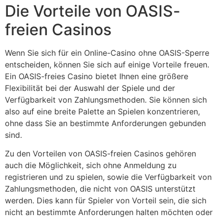
Die Vorteile von OASIS-
freien Casinos
Wenn Sie sich für ein Online-Casino ohne OASIS-Sperre
entscheiden, können Sie sich auf einige Vorteile freuen.
Ein OASIS-freies Casino bietet Ihnen eine größere
Flexibilität bei der Auswahl der Spiele und der
Verfügbarkeit von Zahlungsmethoden. Sie können sich
also auf eine breite Palette an Spielen konzentrieren,
ohne dass Sie an bestimmte Anforderungen gebunden
sind.
Zu den Vorteilen von OASIS-freien Casinos gehören
auch die Möglichkeit, sich ohne Anmeldung zu
registrieren und zu spielen, sowie die Verfügbarkeit von
Zahlungsmethoden, die nicht von OASIS unterstützt
werden. Dies kann für Spieler von Vorteil sein, die sich
nicht an bestimmte Anforderungen halten möchten oder