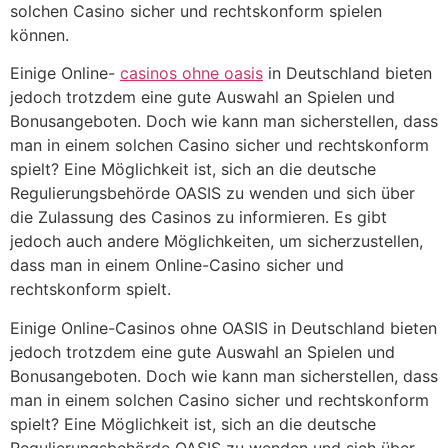
solchen Casino sicher und rechtskonform spielen
können.
Einige Online-
casinos ohne oasis
in Deutschland bieten
jedoch trotzdem eine gute Auswahl an Spielen und
Bonusangeboten. Doch wie kann man sicherstellen, dass
man in einem solchen Casino sicher und rechtskonform
spielt? Eine Möglichkeit ist, sich an die deutsche
Regulierungsbehörde OASIS zu wenden und sich über
die Zulassung des Casinos zu informieren. Es gibt
jedoch auch andere Möglichkeiten, um sicherzustellen,
dass man in einem Online-Casino sicher und
rechtskonform spielt.
Einige Online-Casinos ohne OASIS in Deutschland bieten
jedoch trotzdem eine gute Auswahl an Spielen und
Bonusangeboten. Doch wie kann man sicherstellen, dass
man in einem solchen Casino sicher und rechtskonform
spielt? Eine Möglichkeit ist, sich an die deutsche
Regulierungsbehörde OASIS zu wenden und sich über