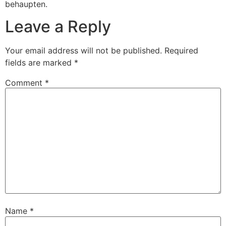
behaupten.
Leave a Reply
Your email address will not be published.
Required
fields are marked
*
Comment
*
Name
*