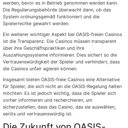
werden, bevor es in Betrieb genommen werden kann.
Die Regulierungsbehörde überwacht dann, ob das
System ordnungsgemäß funktioniert und die
Spielerrechte gewahrt werden.
Ein weiterer wichtiger Aspekt bei OASIS-freien Casinos
ist die Transparenz. Die Casinos müssen transparent
über ihre Geschäftspraktiken und ihre
Auszahlungssysteme informieren. Dies sichert so die
Vertrauenswürdigkeit der Spieler und verhindert, dass
die Casinos unfair agieren können.
Insgesamt bieten OASIS-freie Casinos eine Alternative
für Spieler, die sich nicht an die OASIS-Regelung halten
möchten. Es ist jedoch wichtig, dass die Spieler sich
vorher informieren und recherchieren, um
sicherzustellen, dass das Casino, das sie auswählen,
seriös und vertrauenswürdig ist.
Die Zukunft von OASIS-