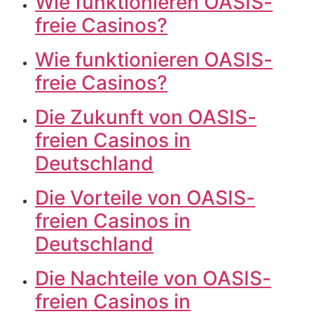
Wie funktionieren OASIS-
freie Casinos?
Wie funktionieren OASIS-
freie Casinos?
Die Zukunft von OASIS-
freien Casinos in
Deutschland
Die Vorteile von OASIS-
freien Casinos in
Deutschland
Die Nachteile von OASIS-
freien Casinos in