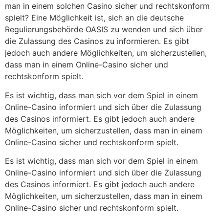
man in einem solchen Casino sicher und rechtskonform
spielt? Eine Möglichkeit ist, sich an die deutsche
Regulierungsbehörde OASIS zu wenden und sich über
die Zulassung des Casinos zu informieren. Es gibt
jedoch auch andere Möglichkeiten, um sicherzustellen,
dass man in einem Online-Casino sicher und
rechtskonform spielt.
Es ist wichtig, dass man sich vor dem Spiel in einem
Online-Casino informiert und sich über die Zulassung
des Casinos informiert. Es gibt jedoch auch andere
Möglichkeiten, um sicherzustellen, dass man in einem
Online-Casino sicher und rechtskonform spielt.
Es ist wichtig, dass man sich vor dem Spiel in einem
Online-Casino informiert und sich über die Zulassung
des Casinos informiert. Es gibt jedoch auch andere
Möglichkeiten, um sicherzustellen, dass man in einem
Online-Casino sicher und rechtskonform spielt.