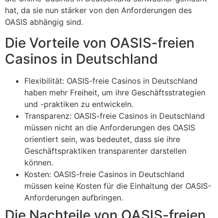
hat, da sie nun stärker von den Anforderungen des
OASIS abhängig sind.
Die Vorteile von OASIS-freien
Casinos in Deutschland
Flexibilität: OASIS-freie Casinos in Deutschland
haben mehr Freiheit, um ihre Geschäftsstrategien
und -praktiken zu entwickeln.
Transparenz: OASIS-freie Casinos in Deutschland
müssen nicht an die Anforderungen des OASIS
orientiert sein, was bedeutet, dass sie ihre
Geschäftspraktiken transparenter darstellen
können.
Kosten: OASIS-freie Casinos in Deutschland
müssen keine Kosten für die Einhaltung der OASIS-
Anforderungen aufbringen.
Die Nachteile von OASIS-freien