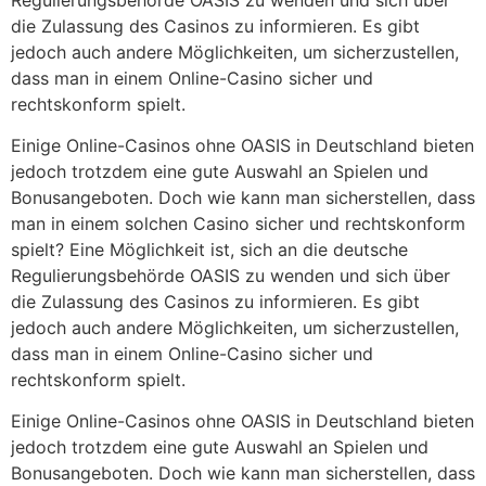
die Zulassung des Casinos zu informieren. Es gibt
jedoch auch andere Möglichkeiten, um sicherzustellen,
dass man in einem Online-Casino sicher und
rechtskonform spielt.
Einige Online-Casinos ohne OASIS in Deutschland bieten
jedoch trotzdem eine gute Auswahl an Spielen und
Bonusangeboten. Doch wie kann man sicherstellen, dass
man in einem solchen Casino sicher und rechtskonform
spielt? Eine Möglichkeit ist, sich an die deutsche
Regulierungsbehörde OASIS zu wenden und sich über
die Zulassung des Casinos zu informieren. Es gibt
jedoch auch andere Möglichkeiten, um sicherzustellen,
dass man in einem Online-Casino sicher und
rechtskonform spielt.
Einige Online-Casinos ohne OASIS in Deutschland bieten
jedoch trotzdem eine gute Auswahl an Spielen und
Bonusangeboten. Doch wie kann man sicherstellen, dass