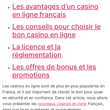
Les avantages d’un casino
en ligne français
Les conseils pour choisir le
bon casino en ligne
La licence et la
réglementation
Les offres de bonus et les
promotions
Les casinos en ligne sont de plus en plus populaires en
France, et il est important de choisir le bon pour jouer
en sécurité et en confiance. Dans cet article, nous allons
vous présenter les
nouveaux casinos en ligne
français,
ainsi que leurs avantages et inconvénients.