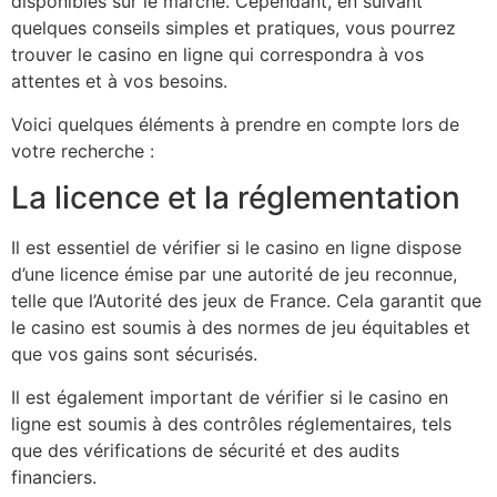
disponibles sur le marché. Cependant, en suivant
quelques conseils simples et pratiques, vous pourrez
trouver le casino en ligne qui correspondra à vos
attentes et à vos besoins.
Voici quelques éléments à prendre en compte lors de
votre recherche :
La licence et la réglementation
Il est essentiel de vérifier si le casino en ligne dispose
d’une licence émise par une autorité de jeu reconnue,
telle que l’Autorité des jeux de France. Cela garantit que
le casino est soumis à des normes de jeu équitables et
que vos gains sont sécurisés.
Il est également important de vérifier si le casino en
ligne est soumis à des contrôles réglementaires, tels
que des vérifications de sécurité et des audits
financiers.