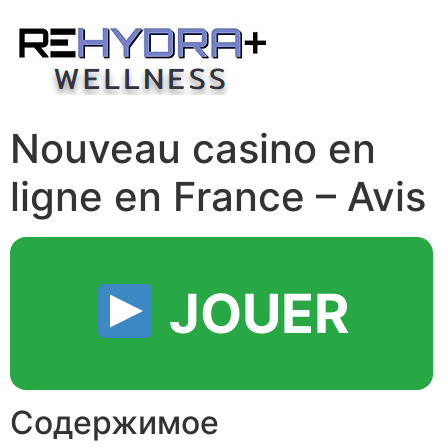
Skip
to
content
Nouveau casino en
ligne en France – Avis
JOUER
Содержимое