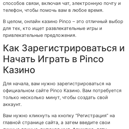
способов связи, включая чат, электронную почту и
телефон, чтобы помочь вам в любое время.
В целом, онлайн казино Pinco – это отличный выбор
для тех, кто ищет развлекательные игры и
привлекательные предложения.
Как Зарегистрироваться и
Начать Играть в Pinco
Казино
Для начала, вам нужно зарегистрироваться на
официальном сайте Pinco Казино. Вам потребуется
только несколько минут, чтобы создать свой
аккаунт.
Вам нужно кликнуть на кнопку “Регистрация” на
главной странице сайта, а затем введите свои