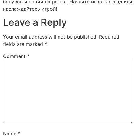
бонусов и акций на рынке. Начните играть сегодня и
наслаждайтесь игрой!
Leave a Reply
Your email address will not be published.
Required
fields are marked
*
Comment
*
Name
*