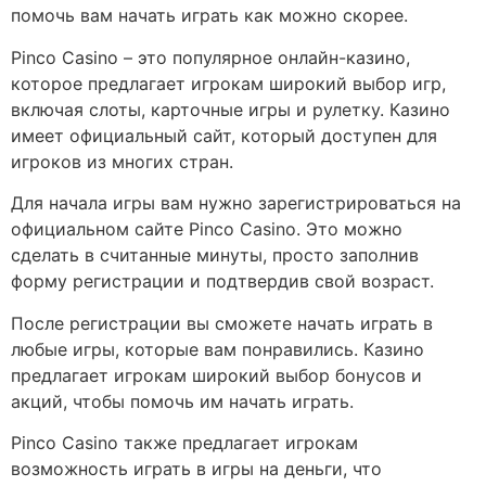
помочь вам начать играть как можно скорее.
Pinco Casino – это популярное онлайн-казино,
которое предлагает игрокам широкий выбор игр,
включая слоты, карточные игры и рулетку. Казино
имеет официальный сайт, который доступен для
игроков из многих стран.
Для начала игры вам нужно зарегистрироваться на
официальном сайте Pinco Casino. Это можно
сделать в считанные минуты, просто заполнив
форму регистрации и подтвердив свой возраст.
После регистрации вы сможете начать играть в
любые игры, которые вам понравились. Казино
предлагает игрокам широкий выбор бонусов и
акций, чтобы помочь им начать играть.
Pinco Casino также предлагает игрокам
возможность играть в игры на деньги, что