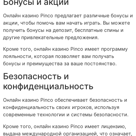
Бонусы и акции
Онлайн казино Pinco предлагает различные бонусы и
акции, чтобы помочь вам начать играть. Вы можете
получить бонусы на депозит, бесплатные спины и
другие привлекательные предложения.
Кроме того, онлайн казино Pinco имеет программу
лояльности, которая позволяет вам получать
бонусы и преимущества за ваше постоянство.
Безопасность и
конфиденциальность
Онлайн казино Pinco обеспечивает безопасность и
конфиденциальность своих игроков, используя
современные технологии и системы безопасности.
Кроме того, онлайн казино Pinco имеет лицензию,
выдана международной организацией, что означает,