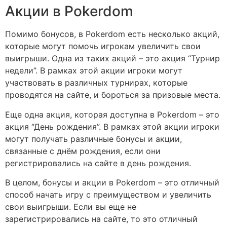
Акции в Pokerdom
Помимо бонусов, в Pokerdom есть несколько акций,
которые могут помочь игрокам увеличить свои
выигрыши. Одна из таких акций – это акция “Турнир
недели”. В рамках этой акции игроки могут
участвовать в различных турнирах, которые
проводятся на сайте, и бороться за призовые места.
Еще одна акция, которая доступна в Pokerdom – это
акция “День рождения”. В рамках этой акции игроки
могут получать различные бонусы и акции,
связанные с днём рождения, если они
регистрировались на сайте в день рождения.
В целом, бонусы и акции в Pokerdom – это отличный
способ начать игру с преимуществом и увеличить
свои выигрыши. Если вы еще не
зарегистрировались на сайте, то это отличный