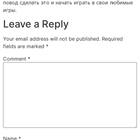
повод сделать это и начать играть в свои любимые
игры.
Leave a Reply
Your email address will not be published.
Required
fields are marked
*
Comment
*
Name
*