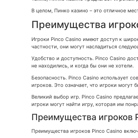
В целом, Пинко казино – это отличное мес
Преимущества игроко
Игроки Pinco Casino имеют доступ к шир
частности, они могут насладиться следу
Удобство и доступность. Pinco Casino дост
не находились, и когда бы они не хотели.
Безопасность. Pinco Casino использует с
игроков. Это означает, что игроки могут 
Великий выбор игр. Pinco Casino предлага
игроки могут найти игру, которая им понр
Преимущества игроков P
Преимущества игроков Pinco Casino вклю