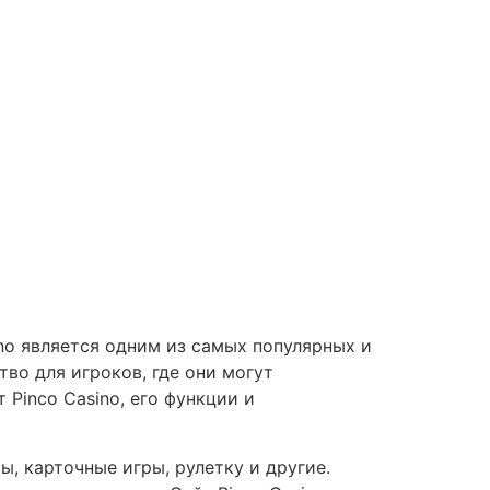
no является одним из самых популярных и
во для игроков, где они могут
Pinco Casino, его функции и
ы, карточные игры, рулетку и другие.