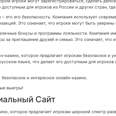
ром игроки могут зарегистрироваться, сделать депозит
о доступным для игроков из России и других стран, гд
o – это его безопасность. Компания использует совре
закций. Это означает, что игроки могут быть уверены 
различные бонусы и программы лояльности. Компания и
сы за приглашение друзей и семью. Это означает, что 
айн-казино, которое предлагает игрокам безопасное и у
усском языке, что делает его доступным для игроков и
т безопасное и интересное онлайн-казино.
ные выигры!
иальный Сайт
зино, которое предлагает игрокам широкий спектр раз