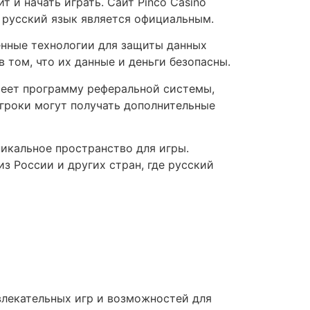
 и начать играть. Сайт Pinco Casino
е русский язык является официальным.
менные технологии для защиты данных
в том, что их данные и деньги безопасны.
меет программу реферальной системы,
игроки могут получать дополнительные
никальное пространство для игры.
з России и других стран, где русский
влекательных игр и возможностей для