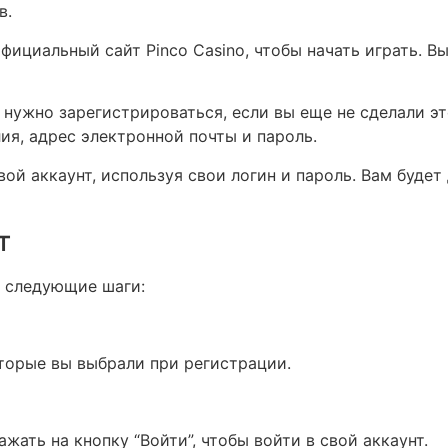
в.
фициальный сайт Pinco Casino, чтобы начать играть. В
 нужно зарегистрироваться, если вы еще не сделали э
ия, адрес электронной почты и пароль.
ой аккаунт, используя свои логин и пароль. Вам будет
т
ь следующие шаги:
оторые вы выбрали при регистрации.
жать на кнопку “Войти”, чтобы войти в свой аккаунт.