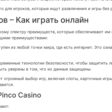
то для игроков, которые ищут развлечения и игры без 
в – Как играть онлайн
окому спектру преимуществ, которые обеспечивают им 
ющими преимуществами:
упен из любой точки мира, где есть интернет. Это озна
овременные технологии безопасности, чтобы защитить 
быть уверены в том, что их данные защищены.
ет огромный выбор игр, включая слоты, карточные игры,
авится.
inco Casino
чают: