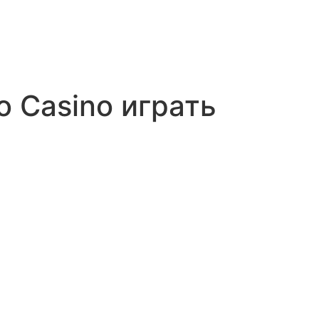
o Casino играть