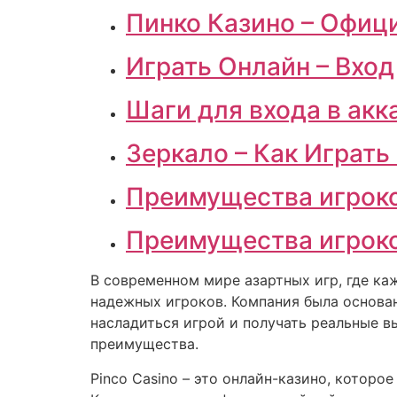
Пинко Казино – Офиц
Играть Онлайн – Вход
Шаги для входа в акк
Зеркало – Как Играть
Преимущества игроко
Преимущества игроко
В современном мире азартных игр, где ка
надежных игроков. Компания была основан
насладиться игрой и получать реальные в
преимущества.
Pinco Casino – это онлайн-казино, которо