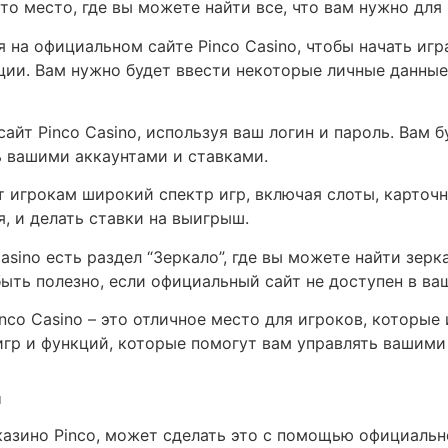
это место, где вы можете найти все, что вам нужно для
 на официальном сайте Pinco Casino, чтобы начать игр
ции. Вам нужно будет ввести некоторые личные данные,
айт Pinco Casino, используя ваш логин и пароль. Вам б
ь вашими аккаунтами и ставками.
т игрокам широкий спектр игр, включая слоты, карточн
я, и делать ставки на выигрыш.
sino есть раздел “Зеркало”, где вы можете найти зерка
ыть полезно, если официальный сайт не доступен в ваш
nco Casino – это отличное место для игроков, которы
игр и функций, которые помогут вам управлять вашими
д
азино Pinco, может сделать это с помощью официальног